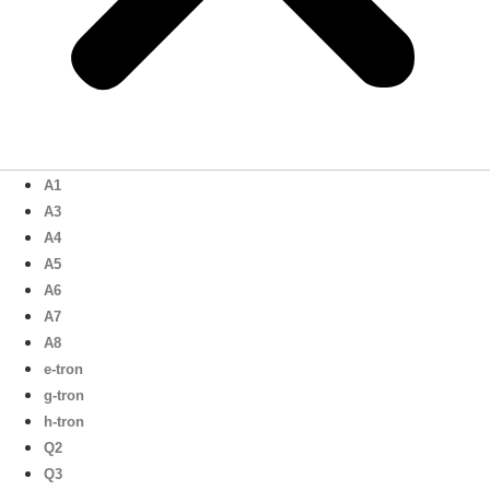
A1
A3
A4
A5
A6
A7
A8
e-tron
g-tron
h-tron
Q2
Q3