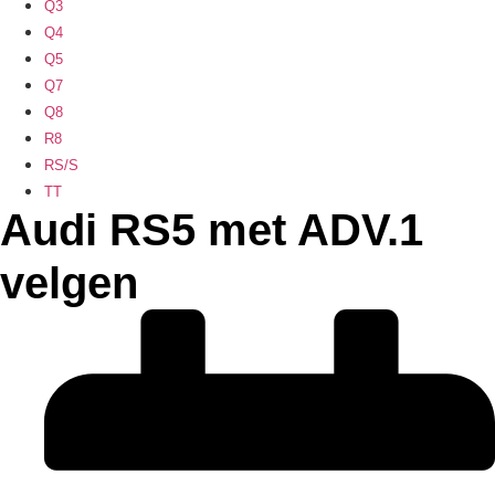
Q3
Q4
Q5
Q7
Q8
R8
RS/S
TT
Audi RS5 met ADV.1
velgen