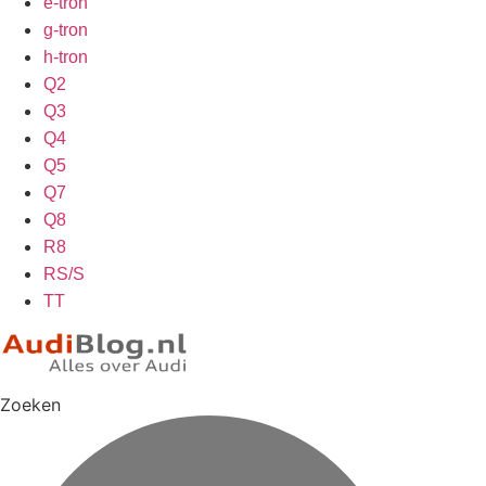
e-tron
g-tron
h-tron
Q2
Q3
Q4
Q5
Q7
Q8
R8
RS/S
TT
Zoeken