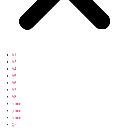
A1
A3
A4
A5
A6
A7
A8
e-tron
g-tron
h-tron
Q2