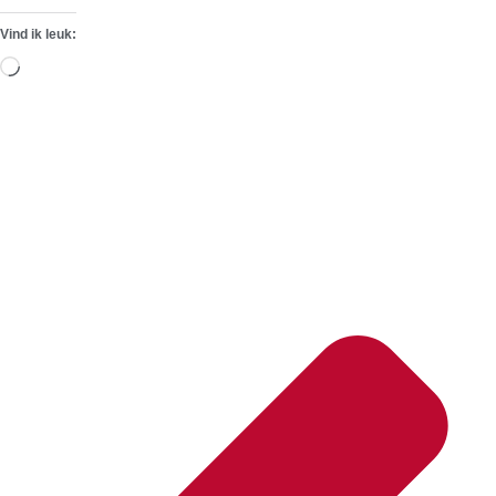
Vind ik leuk:
Aan
het
laden...