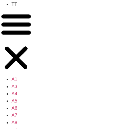
TT
A1
A3
A4
A5
A6
A7
A8