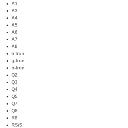
Ga
A1
naar
A3
de
A4
inhoud
A5
A6
A7
A8
e-tron
g-tron
h-tron
Q2
Q3
Q4
Q5
Q7
Q8
R8
RS/S