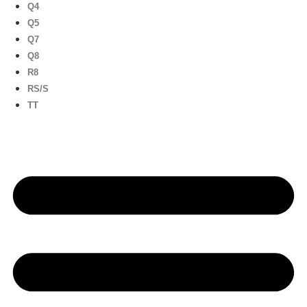
Q4
Q5
Q7
Q8
R8
RS/S
TT