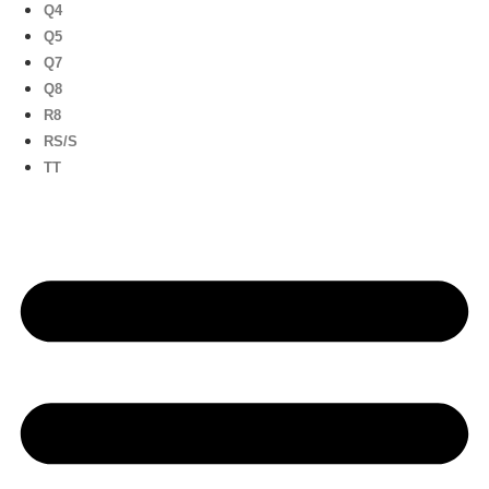
Q4
Q5
Q7
Q8
R8
RS/S
TT