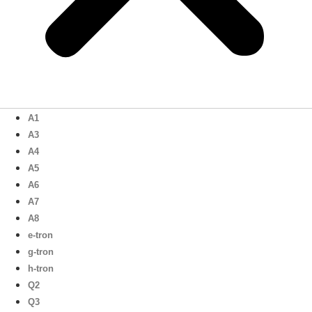
A1
A3
A4
A5
A6
A7
A8
e-tron
g-tron
h-tron
Q2
Q3