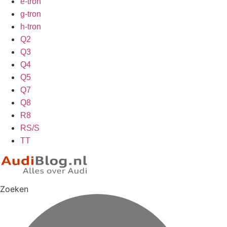
e-tron
g-tron
h-tron
Q2
Q3
Q4
Q5
Q7
Q8
R8
RS/S
TT
Zoeken