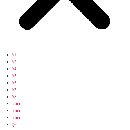
A1
A3
A4
A5
A6
A7
A8
e-tron
g-tron
h-tron
Q2