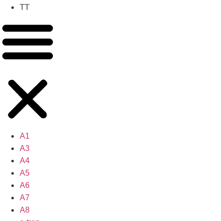
TT
A1
A3
A4
A5
A6
A7
A8