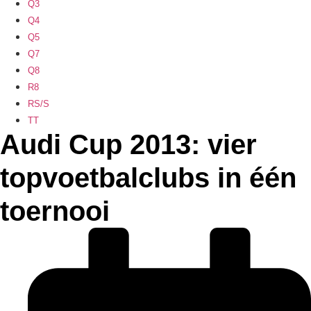
Q3
Q4
Q5
Q7
Q8
R8
RS/S
TT
Audi Cup 2013: vier
topvoetbalclubs in één
toernooi