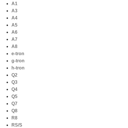
Ga
A1
naar
A3
de
A4
inhoud
A5
A6
A7
A8
e-tron
g-tron
h-tron
Q2
Q3
Q4
Q5
Q7
Q8
R8
RS/S