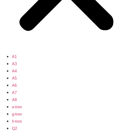
A1
A3
A4
A5
A6
A7
A8
e-tron
g-tron
h-tron
Q2