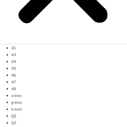
A1
A3
A4
A5
A6
A7
A8
e-tron
g-tron
h-tron
Q2
Q3