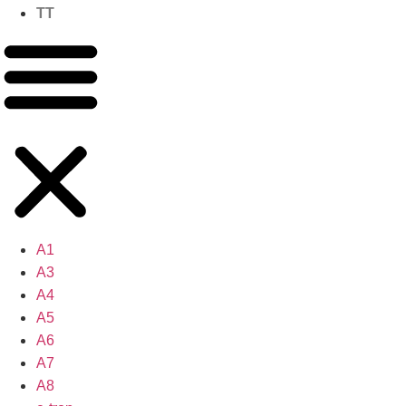
TT
A1
A3
A4
A5
A6
A7
A8