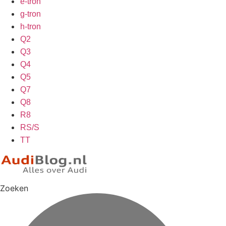
e-tron
g-tron
h-tron
Q2
Q3
Q4
Q5
Q7
Q8
R8
RS/S
TT
Zoeken