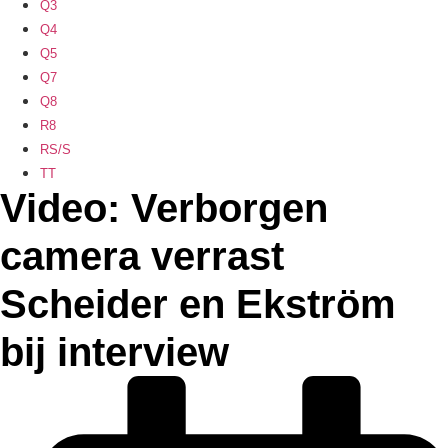
Q3
Q4
Q5
Q7
Q8
R8
RS/S
TT
Video: Verborgen
camera verrast
Scheider en Ekström
bij interview