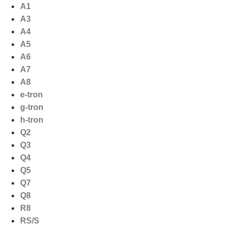
Ga
A1
naar
A3
de
A4
inhoud
A5
A6
A7
A8
e-tron
g-tron
h-tron
Q2
Q3
Q4
Q5
Q7
Q8
R8
RS/S