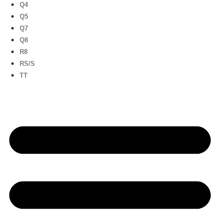
Q4
Q5
Q7
Q8
R8
RS/S
TT