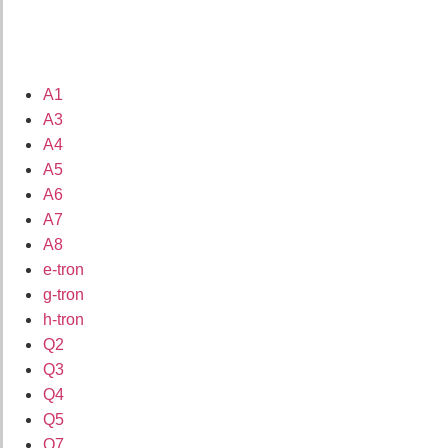
A1
A3
A4
A5
A6
A7
A8
e-tron
g-tron
h-tron
Q2
Q3
Q4
Q5
Q7