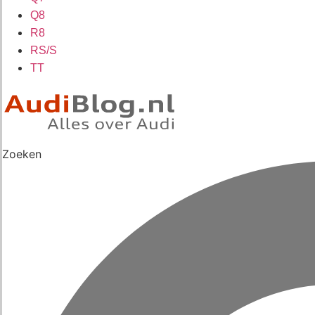
Q8
R8
RS/S
TT
Zoeken