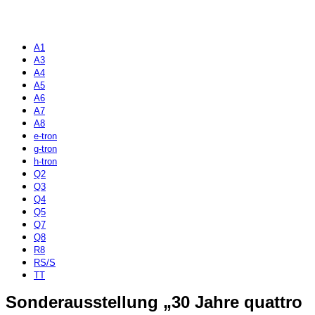
A1
A3
A4
A5
A6
A7
A8
e-tron
g-tron
h-tron
Q2
Q3
Q4
Q5
Q7
Q8
R8
RS/S
TT
Sonderausstellung „30 Jahre quattro