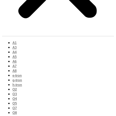
A1
A3
A4
A5
A6
A7
A8
e-tron
g-tron
h-tron
Q2
Q3
Q4
Q5
Q7
Q8