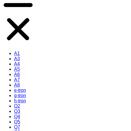
A1
A3
A4
A5
A6
A7
A8
e-tron
g-tron
h-tron
Q2
Q3
Q4
Q5
Q7