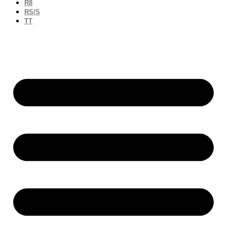
R8
RS/S
TT