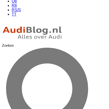
Q8
R8
RS/S
TT
Zoeken