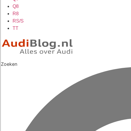
Q8
R8
RS/S
TT
Zoeken