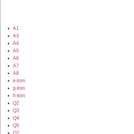
A1
A3
A4
A5
A6
A7
A8
e-tron
g-tron
h-tron
Q2
Q3
Q4
Q5
Q7