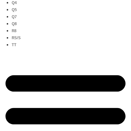
Q4
Q5
Q7
Q8
R8
RS/S
TT