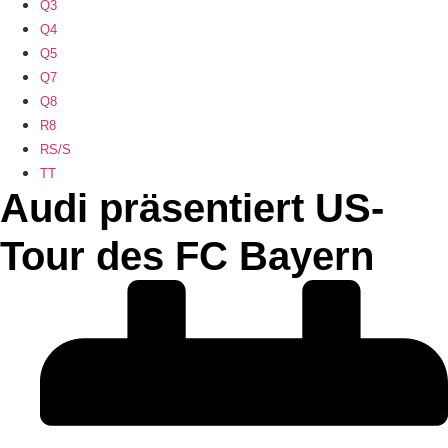
Q3
Q4
Q5
Q7
Q8
R8
RS/S
TT
Audi präsentiert US-
Tour des FC Bayern