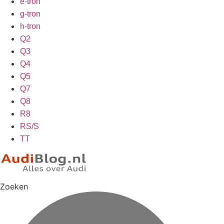
e-tron
g-tron
h-tron
Q2
Q3
Q4
Q5
Q7
Q8
R8
RS/S
TT
Zoeken