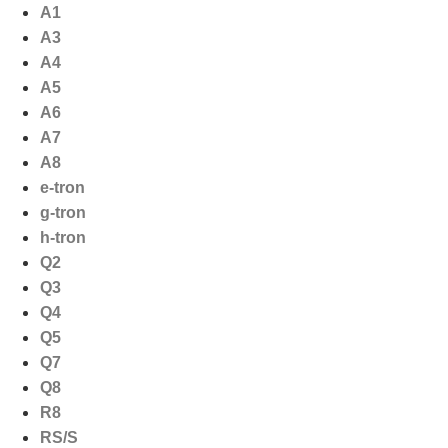
Ga
A1
naar
A3
de
A4
inhoud
A5
A6
A7
A8
e-tron
g-tron
h-tron
Q2
Q3
Q4
Q5
Q7
Q8
R8
RS/S