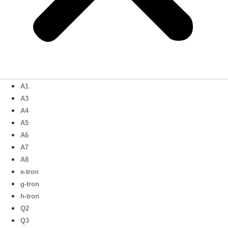
A1
A3
A4
A5
A6
A7
A8
e-tron
g-tron
h-tron
Q2
Q3