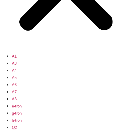
A1
A3
A4
A5
A6
A7
A8
e-tron
g-tron
h-tron
Q2