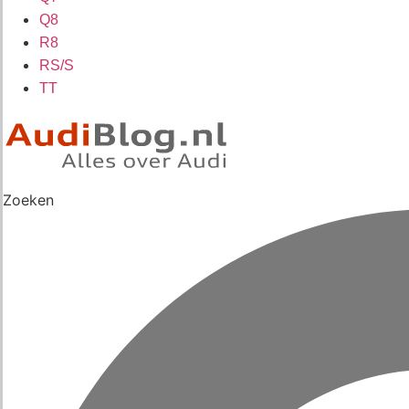
Q8
R8
RS/S
TT
Zoeken