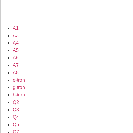
A1
A3
A4
A5
A6
A7
A8
e-tron
g-tron
h-tron
Q2
Q3
Q4
Q5
Q7