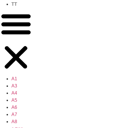
TT
A1
A3
A4
A5
A6
A7
A8