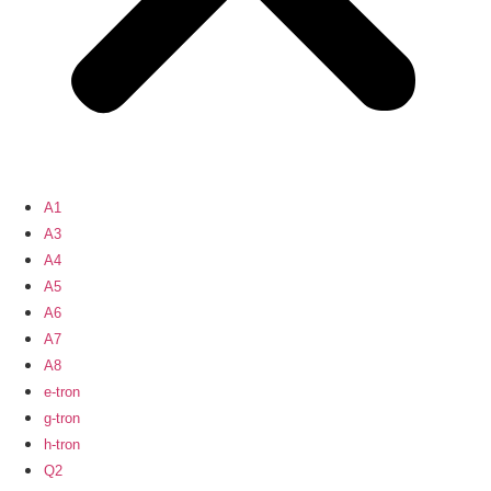
A1
A3
A4
A5
A6
A7
A8
e-tron
g-tron
h-tron
Q2