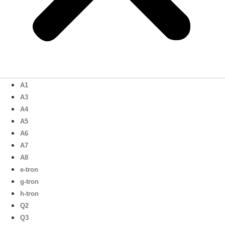
A1
A3
A4
A5
A6
A7
A8
e-tron
g-tron
h-tron
Q2
Q3