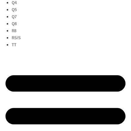
Q4
Q5
Q7
Q8
R8
RS/S
TT