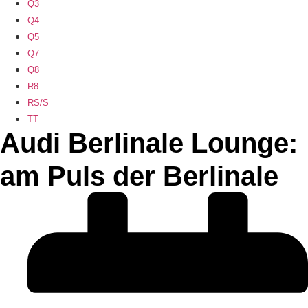
Q3
Q4
Q5
Q7
Q8
R8
RS/S
TT
Audi Berlinale Lounge:
am Puls der Berlinale