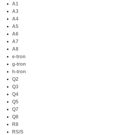
Ga
A1
naar
A3
de
A4
inhoud
A5
A6
A7
A8
e-tron
g-tron
h-tron
Q2
Q3
Q4
Q5
Q7
Q8
R8
RS/S