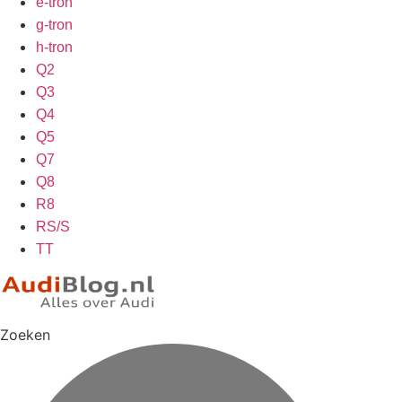
e-tron
g-tron
h-tron
Q2
Q3
Q4
Q5
Q7
Q8
R8
RS/S
TT
Zoeken