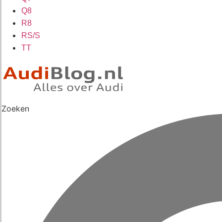
Q8
R8
RS/S
TT
Zoeken