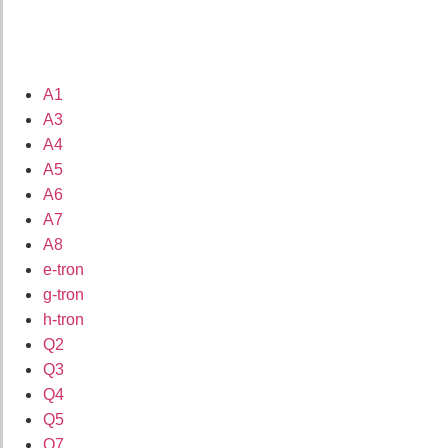
A1
A3
A4
A5
A6
A7
A8
e-tron
g-tron
h-tron
Q2
Q3
Q4
Q5
Q7