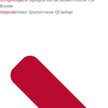
Vorige
Vorige
De highlights van de nieuwe Porsche 718
Boxster
Volgende
Video: Spyshot nieuw Q5 betrapt