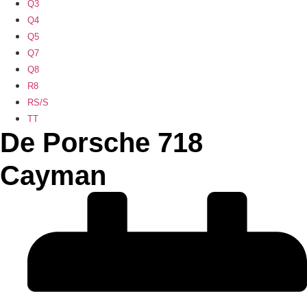
Q3
Q4
Q5
Q7
Q8
R8
RS/S
TT
De Porsche 718
Cayman