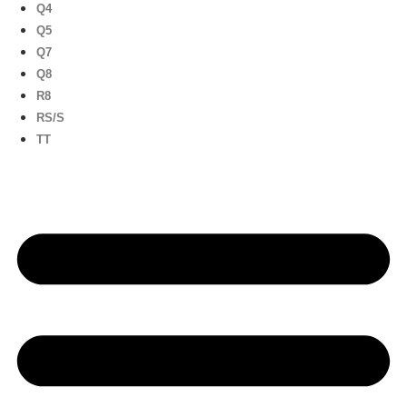
Q4
Q5
Q7
Q8
R8
RS/S
TT