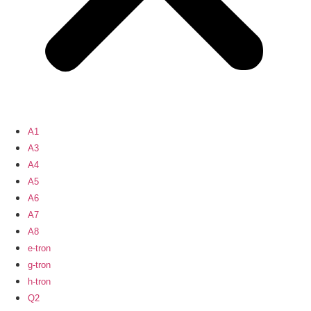
A1
A3
A4
A5
A6
A7
A8
e-tron
g-tron
h-tron
Q2