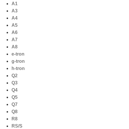
Ga
A1
naar
A3
de
A4
inhoud
A5
A6
A7
A8
e-tron
g-tron
h-tron
Q2
Q3
Q4
Q5
Q7
Q8
R8
RS/S