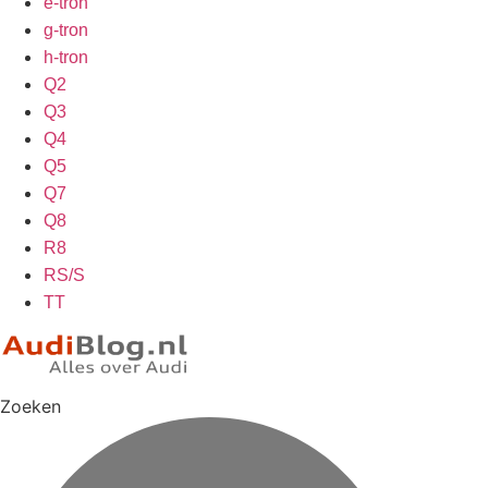
e-tron
g-tron
h-tron
Q2
Q3
Q4
Q5
Q7
Q8
R8
RS/S
TT
Zoeken