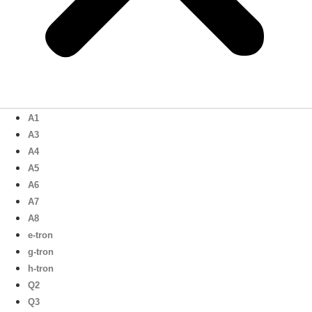
A1
A3
A4
A5
A6
A7
A8
e-tron
g-tron
h-tron
Q2
Q3