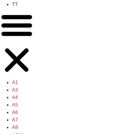
TT
A1
A3
A4
A5
A6
A7
A8