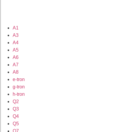
A1
A3
A4
A5
A6
A7
A8
e-tron
g-tron
h-tron
Q2
Q3
Q4
Q5
Q7