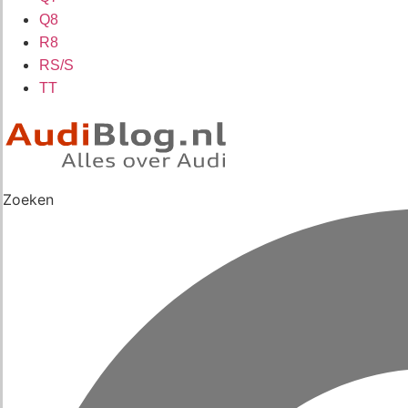
Q8
R8
RS/S
TT
Zoeken