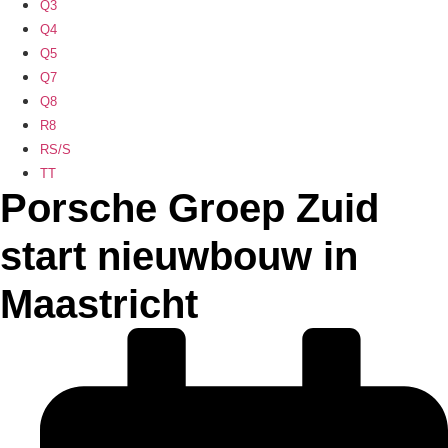
Q3
Q4
Q5
Q7
Q8
R8
RS/S
TT
Porsche Groep Zuid
start nieuwbouw in
Maastricht