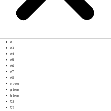
A1
A3
A4
A5
A6
A7
A8
e-tron
g-tron
h-tron
Q2
Q3