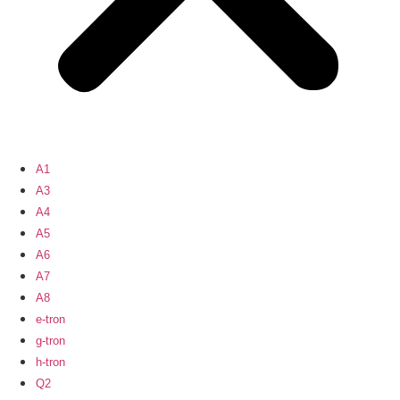
A1
A3
A4
A5
A6
A7
A8
e-tron
g-tron
h-tron
Q2