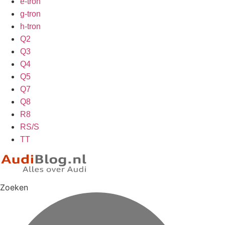
e-tron
g-tron
h-tron
Q2
Q3
Q4
Q5
Q7
Q8
R8
RS/S
TT
Zoeken