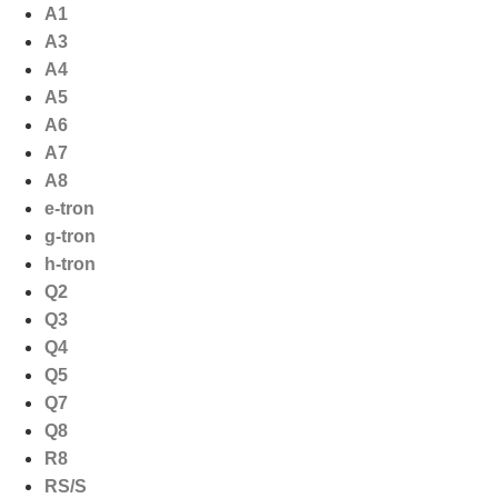
Ga
A1
naar
A3
de
A4
inhoud
A5
A6
A7
A8
e-tron
g-tron
h-tron
Q2
Q3
Q4
Q5
Q7
Q8
R8
RS/S