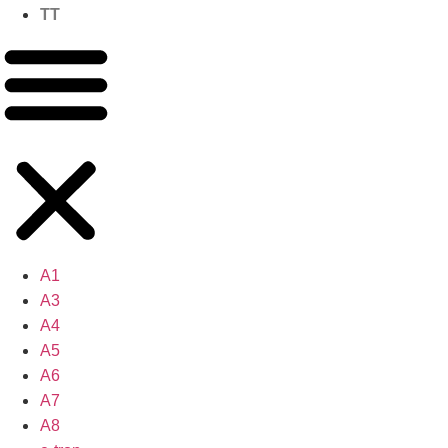
TT
A1
A3
A4
A5
A6
A7
A8