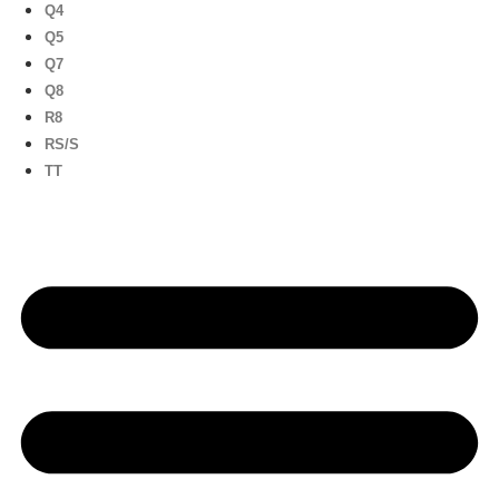
Q4
Q5
Q7
Q8
R8
RS/S
TT