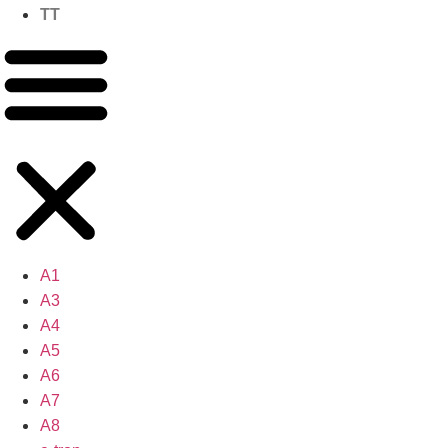
TT
A1
A3
A4
A5
A6
A7
A8