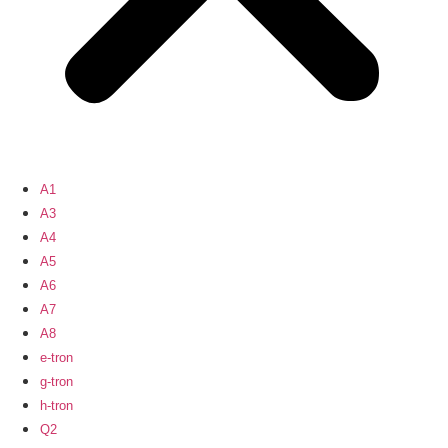
A1
A3
A4
A5
A6
A7
A8
e-tron
g-tron
h-tron
Q2