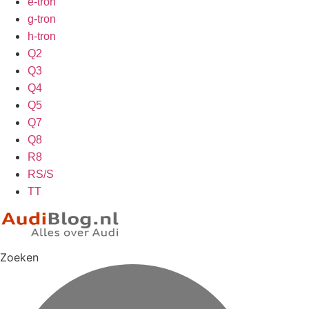
e-tron
g-tron
h-tron
Q2
Q3
Q4
Q5
Q7
Q8
R8
RS/S
TT
Zoeken