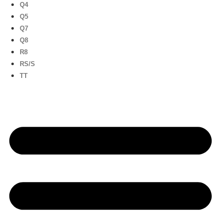
Q4
Q5
Q7
Q8
R8
RS/S
TT