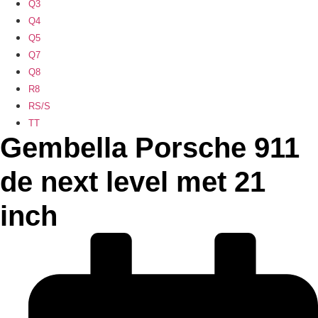
Q3
Q4
Q5
Q7
Q8
R8
RS/S
TT
Gembella Porsche 911
de next level met 21
inch