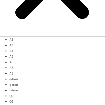
A1
A3
A4
A5
A6
A7
A8
e-tron
g-tron
h-tron
Q2
Q3