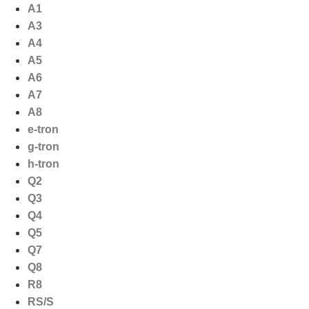
Ga
A1
naar
A3
de
A4
inhoud
A5
A6
A7
A8
e-tron
g-tron
h-tron
Q2
Q3
Q4
Q5
Q7
Q8
R8
RS/S