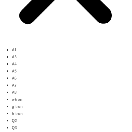
A1
A3
A4
A5
A6
A7
A8
e-tron
g-tron
h-tron
Q2
Q3