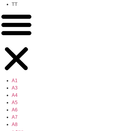
TT
A1
A3
A4
A5
A6
A7
A8