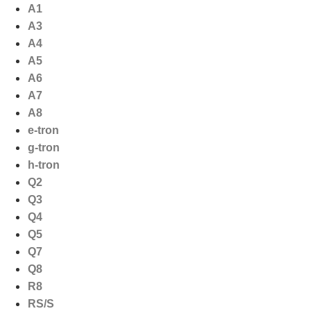
Ga
A1
naar
A3
de
A4
inhoud
A5
A6
A7
A8
e-tron
g-tron
h-tron
Q2
Q3
Q4
Q5
Q7
Q8
R8
RS/S