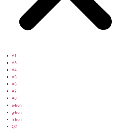
A1
A3
A4
A5
A6
A7
A8
e-tron
g-tron
h-tron
Q2