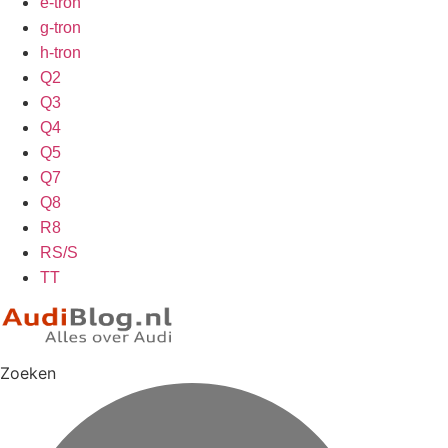
e-tron
g-tron
h-tron
Q2
Q3
Q4
Q5
Q7
Q8
R8
RS/S
TT
Zoeken