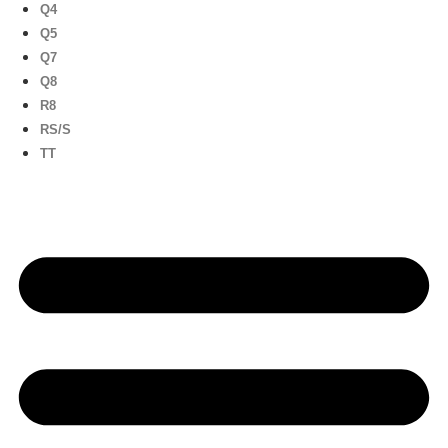
Q4
Q5
Q7
Q8
R8
RS/S
TT