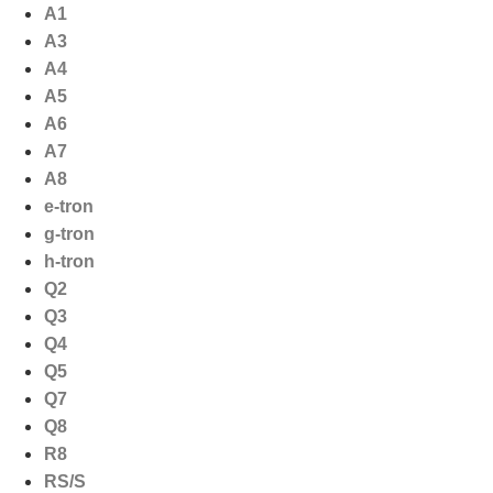
Ga
A1
naar
A3
de
A4
inhoud
A5
A6
A7
A8
e-tron
g-tron
h-tron
Q2
Q3
Q4
Q5
Q7
Q8
R8
RS/S