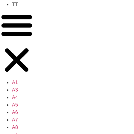
TT
A1
A3
A4
A5
A6
A7
A8