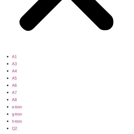
A1
A3
A4
A5
A6
A7
A8
e-tron
g-tron
h-tron
Q2