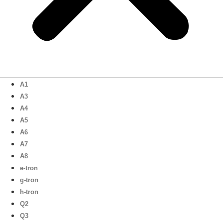
A1
A3
A4
A5
A6
A7
A8
e-tron
g-tron
h-tron
Q2
Q3