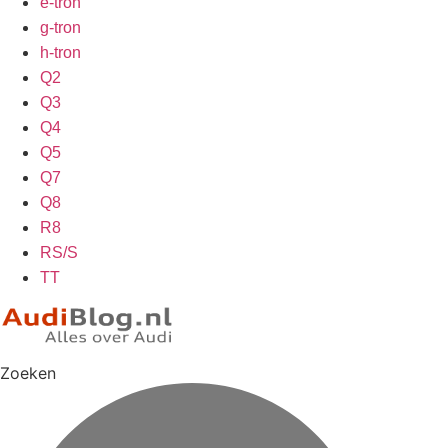
e-tron
g-tron
h-tron
Q2
Q3
Q4
Q5
Q7
Q8
R8
RS/S
TT
Zoeken