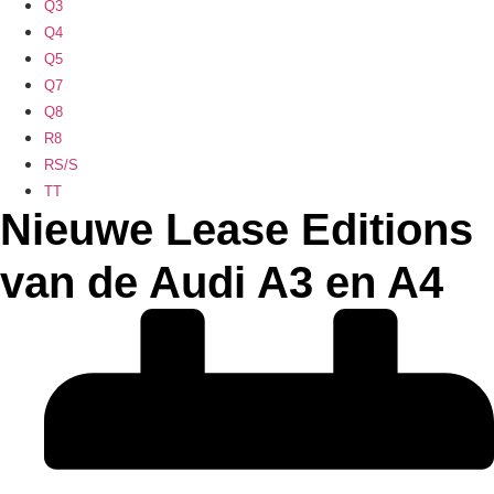
Q3
Q4
Q5
Q7
Q8
R8
RS/S
TT
Nieuwe Lease Editions
van de Audi A3 en A4