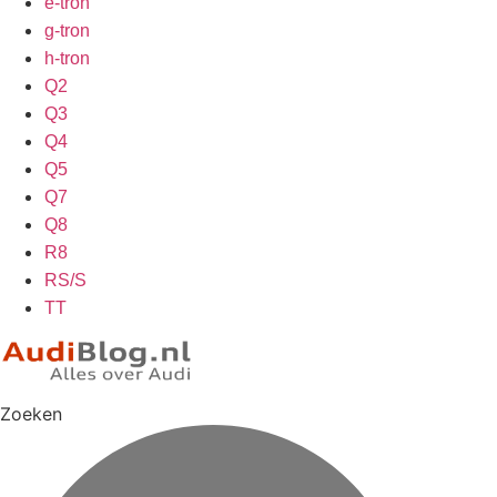
e-tron
g-tron
h-tron
Q2
Q3
Q4
Q5
Q7
Q8
R8
RS/S
TT
Zoeken