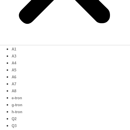
A1
A3
A4
A5
A6
A7
A8
e-tron
g-tron
h-tron
Q2
Q3