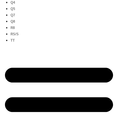
Q4
Q5
Q7
Q8
R8
RS/S
TT