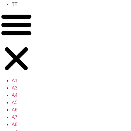
TT
A1
A3
A4
A5
A6
A7
A8