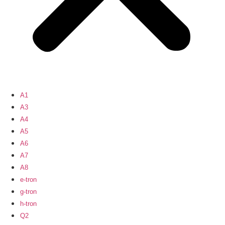
A1
A3
A4
A5
A6
A7
A8
e-tron
g-tron
h-tron
Q2