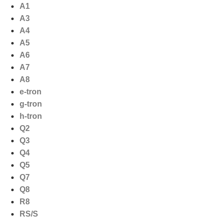
Ga
A1
naar
A3
de
A4
inhoud
A5
A6
A7
A8
e-tron
g-tron
h-tron
Q2
Q3
Q4
Q5
Q7
Q8
R8
RS/S