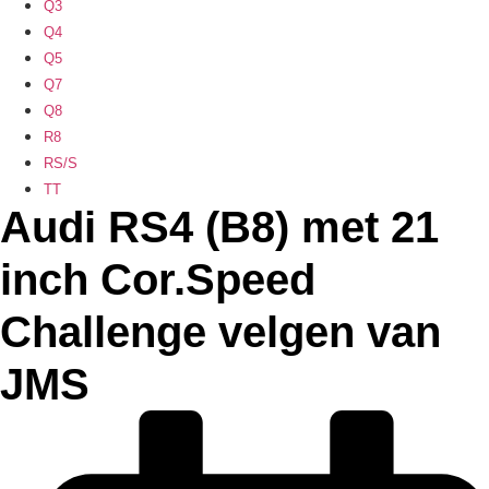
Q3
Q4
Q5
Q7
Q8
R8
RS/S
TT
Audi RS4 (B8) met 21
inch Cor.Speed
Challenge velgen van
JMS