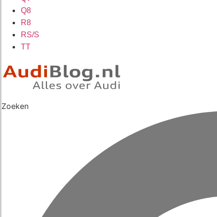
Q8
R8
RS/S
TT
Zoeken