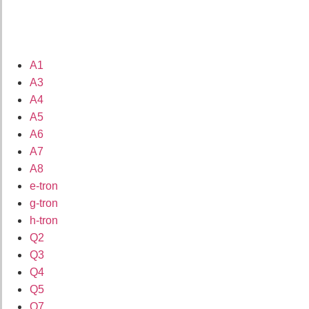
A1
A3
A4
A5
A6
A7
A8
e-tron
g-tron
h-tron
Q2
Q3
Q4
Q5
Q7