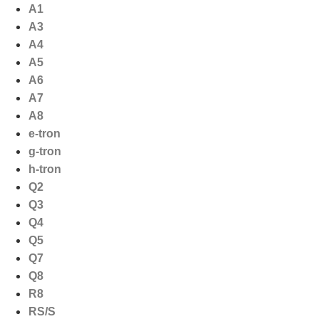
Ga
A1
naar
A3
de
A4
inhoud
A5
A6
A7
A8
e-tron
g-tron
h-tron
Q2
Q3
Q4
Q5
Q7
Q8
R8
RS/S