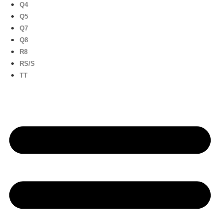
Q4
Q5
Q7
Q8
R8
RS/S
TT