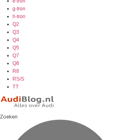
e-tron
g-tron
h-tron
Q2
Q3
Q4
Q5
Q7
Q8
R8
RS/S
TT
Zoeken