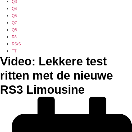
Q3
Q4
Q5
Q7
Q8
R8
RS/S
TT
Video: Lekkere test
ritten met de nieuwe
RS3 Limousine