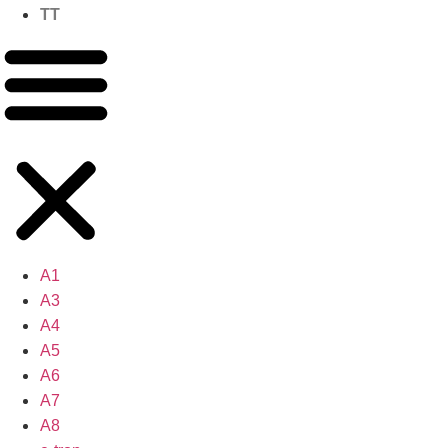
TT
A1
A3
A4
A5
A6
A7
A8