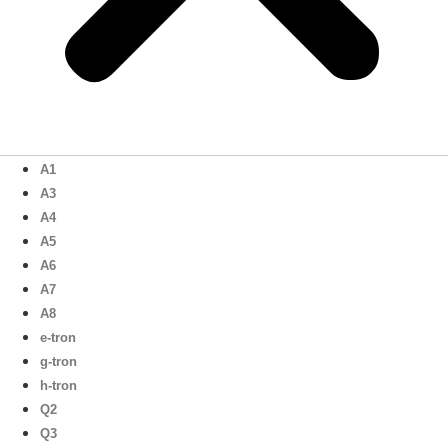
A1
A3
A4
A5
A6
A7
A8
e-tron
g-tron
h-tron
Q2
Q3