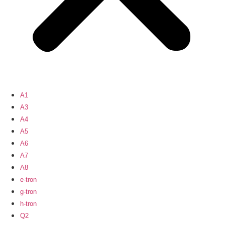
A1
A3
A4
A5
A6
A7
A8
e-tron
g-tron
h-tron
Q2