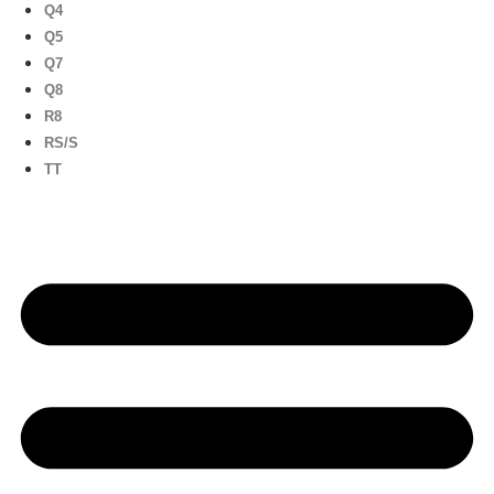
Q4
Q5
Q7
Q8
R8
RS/S
TT