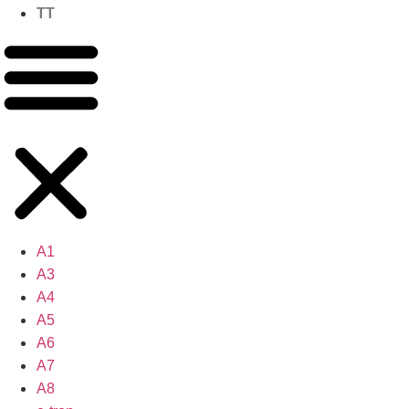
TT
A1
A3
A4
A5
A6
A7
A8