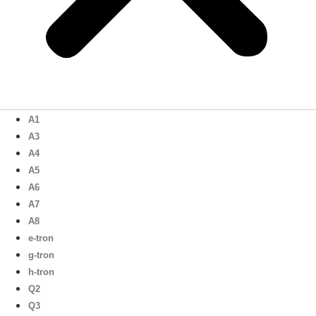
A1
A3
A4
A5
A6
A7
A8
e-tron
g-tron
h-tron
Q2
Q3