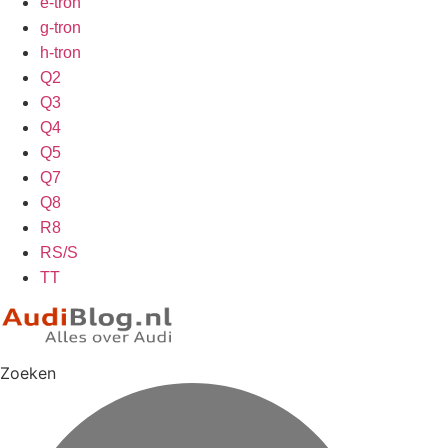
e-tron
g-tron
h-tron
Q2
Q3
Q4
Q5
Q7
Q8
R8
RS/S
TT
Zoeken