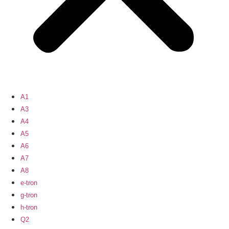
A1
A3
A4
A5
A6
A7
A8
e-tron
g-tron
h-tron
Q2