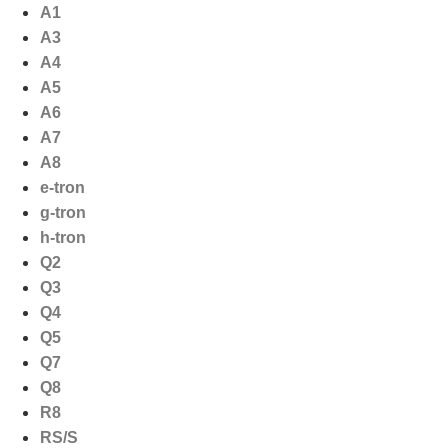
Ga
A1
naar
A3
de
A4
inhoud
A5
A6
A7
A8
e-tron
g-tron
h-tron
Q2
Q3
Q4
Q5
Q7
Q8
R8
RS/S