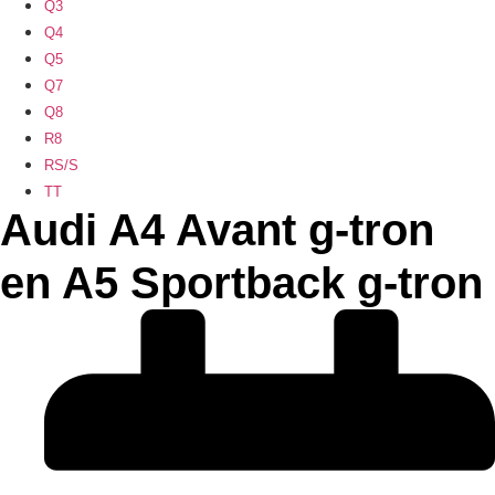
Q3
Q4
Q5
Q7
Q8
R8
RS/S
TT
Audi A4 Avant g-tron
en A5 Sportback g-tron