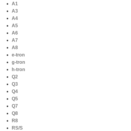
Ga
A1
naar
A3
de
A4
inhoud
A5
A6
A7
A8
e-tron
g-tron
h-tron
Q2
Q3
Q4
Q5
Q7
Q8
R8
RS/S