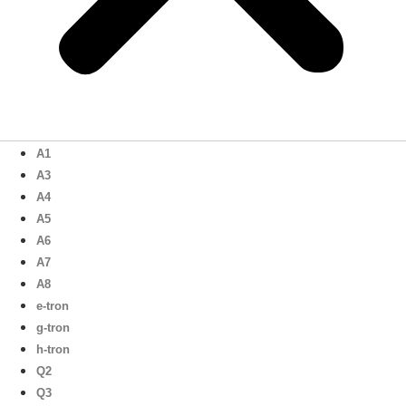
A1
A3
A4
A5
A6
A7
A8
e-tron
g-tron
h-tron
Q2
Q3