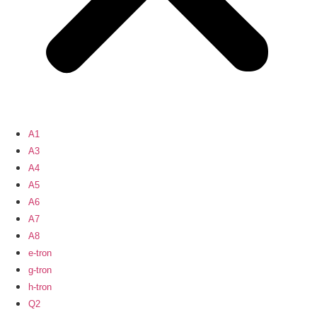
A1
A3
A4
A5
A6
A7
A8
e-tron
g-tron
h-tron
Q2