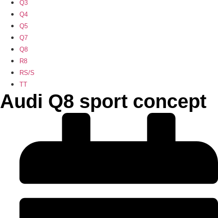
Q3
Q4
Q5
Q7
Q8
R8
RS/S
TT
Audi Q8 sport concept