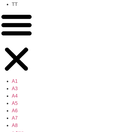
TT
A1
A3
A4
A5
A6
A7
A8