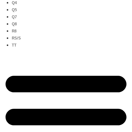
Q4
Q5
Q7
Q8
R8
RS/S
TT