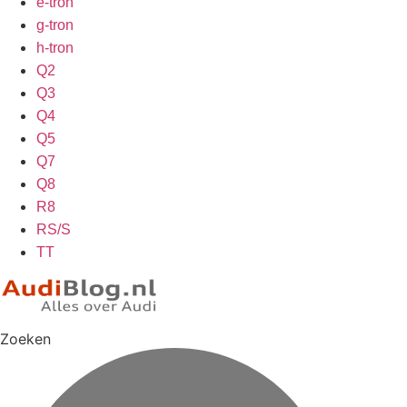
e-tron
g-tron
h-tron
Q2
Q3
Q4
Q5
Q7
Q8
R8
RS/S
TT
Zoeken