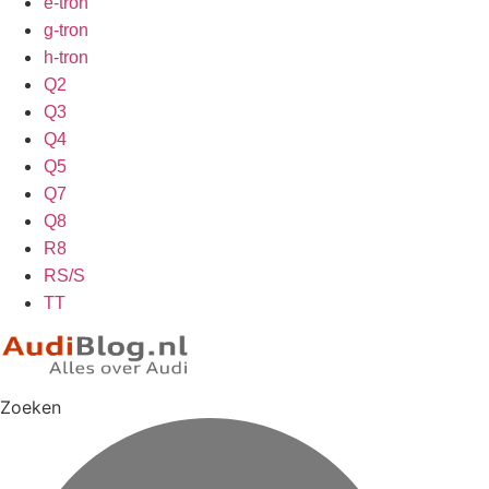
e-tron
g-tron
h-tron
Q2
Q3
Q4
Q5
Q7
Q8
R8
RS/S
TT
Zoeken