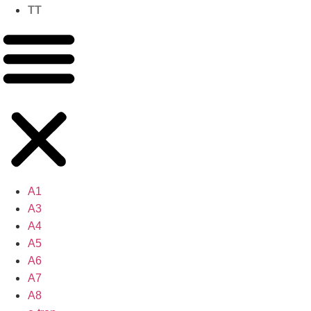
TT
A1
A3
A4
A5
A6
A7
A8