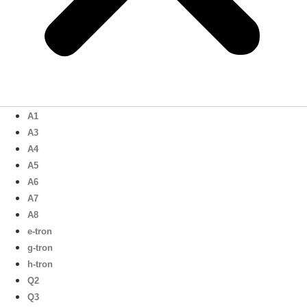
A1
A3
A4
A5
A6
A7
A8
e-tron
g-tron
h-tron
Q2
Q3