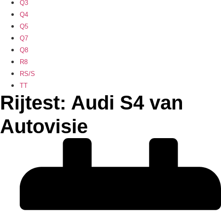
Q3
Q4
Q5
Q7
Q8
R8
RS/S
TT
Rijtest: Audi S4 van
Autovisie