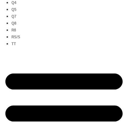
Q4
Q5
Q7
Q8
R8
RS/S
TT