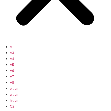
A1
A3
A4
A5
A6
A7
A8
e-tron
g-tron
h-tron
Q2