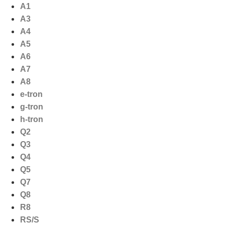
Ga
A1
naar
A3
de
A4
inhoud
A5
A6
A7
A8
e-tron
g-tron
h-tron
Q2
Q3
Q4
Q5
Q7
Q8
R8
RS/S