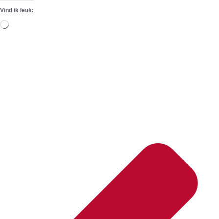
Vind ik leuk:
Aan
het
laden...