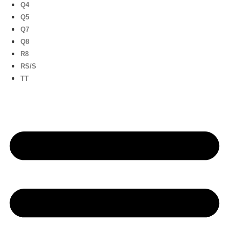
Q4
Q5
Q7
Q8
R8
RS/S
TT