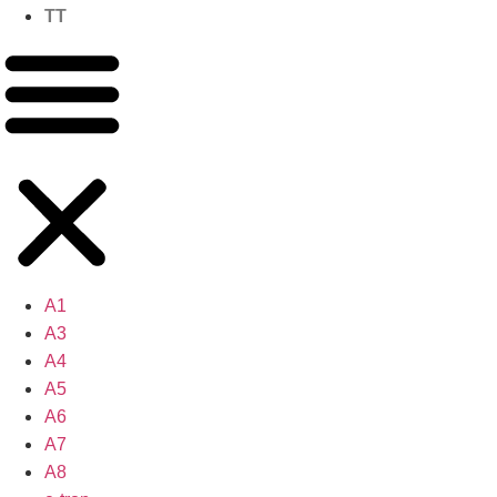
TT
A1
A3
A4
A5
A6
A7
A8