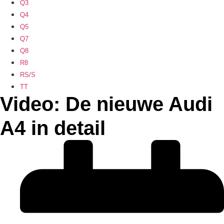
Q3
Q4
Q5
Q7
Q8
R8
RS/S
TT
Video: De nieuwe Audi
A4 in detail