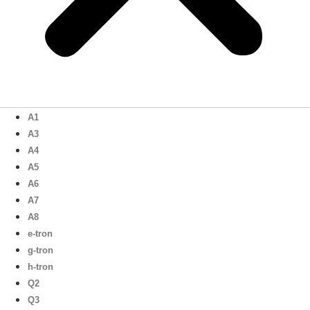
A1
A3
A4
A5
A6
A7
A8
e-tron
g-tron
h-tron
Q2
Q3