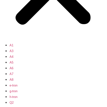
A1
A3
A4
A5
A6
A7
A8
e-tron
g-tron
h-tron
Q2