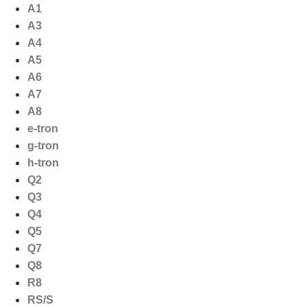
Ga
A1
naar
A3
de
A4
inhoud
A5
A6
A7
A8
e-tron
g-tron
h-tron
Q2
Q3
Q4
Q5
Q7
Q8
R8
RS/S