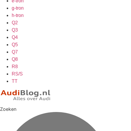
e-tron
g-tron
h-tron
Q2
Q3
Q4
Q5
Q7
Q8
R8
RS/S
TT
Zoeken