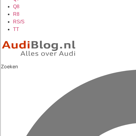
Q8
R8
RS/S
TT
Zoeken