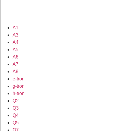
A1
A3
A4
A5
A6
A7
A8
e-tron
g-tron
h-tron
Q2
Q3
Q4
Q5
Q7