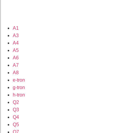
A1
A3
A4
A5
A6
A7
A8
e-tron
g-tron
h-tron
Q2
Q3
Q4
Q5
Q7