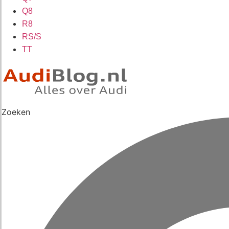
Q8
R8
RS/S
TT
Zoeken