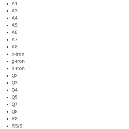
Ga
A1
naar
A3
de
A4
inhoud
A5
A6
A7
A8
e-tron
g-tron
h-tron
Q2
Q3
Q4
Q5
Q7
Q8
R8
RS/S