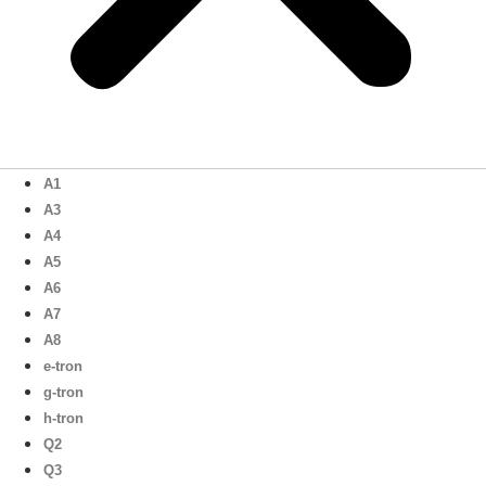
A1
A3
A4
A5
A6
A7
A8
e-tron
g-tron
h-tron
Q2
Q3