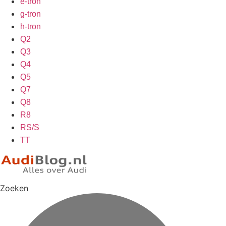
e-tron
g-tron
h-tron
Q2
Q3
Q4
Q5
Q7
Q8
R8
RS/S
TT
Zoeken