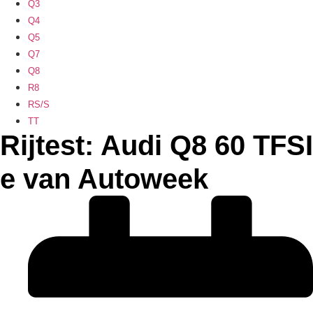
Q3
Q4
Q5
Q7
Q8
R8
RS/S
TT
Rijtest: Audi Q8 60 TFSI
e van Autoweek