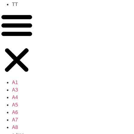
TT
A1
A3
A4
A5
A6
A7
A8