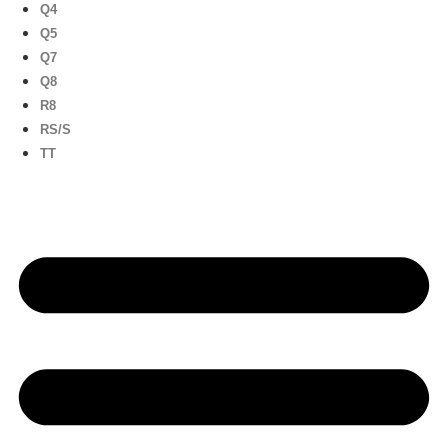
Q4
Q5
Q7
Q8
R8
RS/S
TT