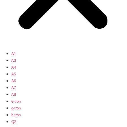
A1
A3
A4
A5
A6
A7
A8
e-tron
g-tron
h-tron
Q2