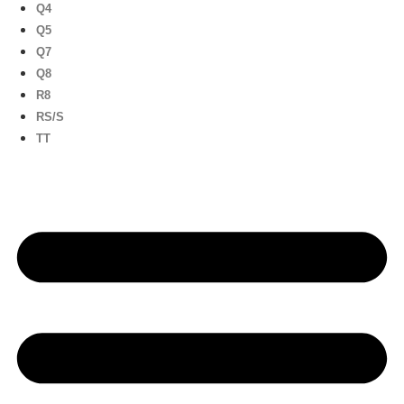
Q4
Q5
Q7
Q8
R8
RS/S
TT