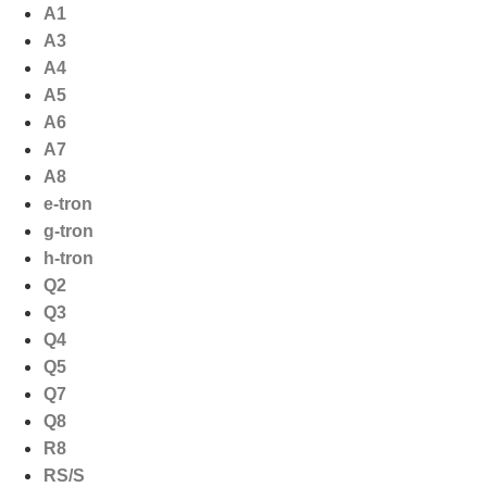
Ga
A1
naar
A3
de
A4
inhoud
A5
A6
A7
A8
e-tron
g-tron
h-tron
Q2
Q3
Q4
Q5
Q7
Q8
R8
RS/S