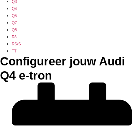
Q3
Q4
Q5
Q7
Q8
R8
RS/S
TT
Configureer jouw Audi
Q4 e-tron