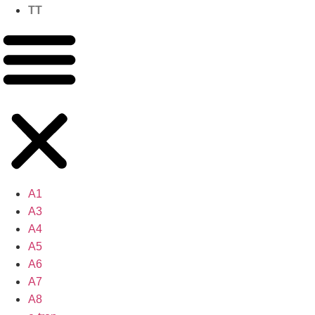
TT
A1
A3
A4
A5
A6
A7
A8