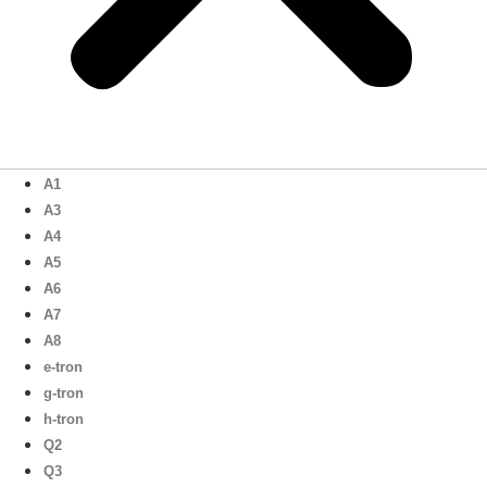
A1
A3
A4
A5
A6
A7
A8
e-tron
g-tron
h-tron
Q2
Q3