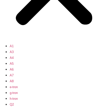
A1
A3
A4
A5
A6
A7
A8
e-tron
g-tron
h-tron
Q2