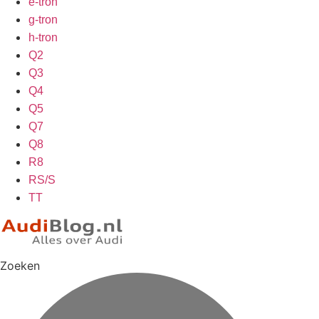
e-tron
g-tron
h-tron
Q2
Q3
Q4
Q5
Q7
Q8
R8
RS/S
TT
Zoeken