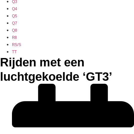
Q3
Q4
Q5
Q7
Q8
R8
RS/S
TT
Rijden met een
luchtgekoelde ‘GT3’