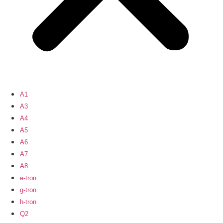
A1
A3
A4
A5
A6
A7
A8
e-tron
g-tron
h-tron
Q2