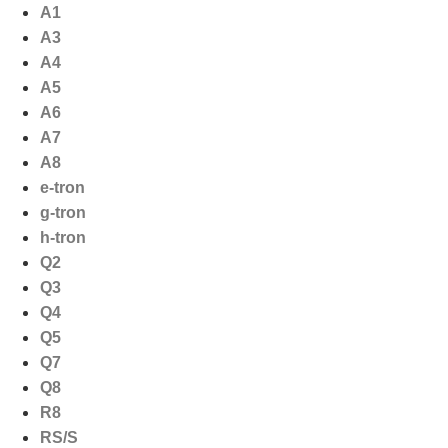
Ga
A1
naar
A3
de
A4
inhoud
A5
A6
A7
A8
e-tron
g-tron
h-tron
Q2
Q3
Q4
Q5
Q7
Q8
R8
RS/S