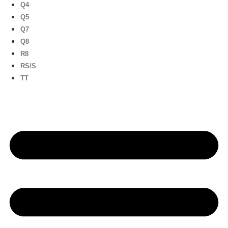
Q4
Q5
Q7
Q8
R8
RS/S
TT