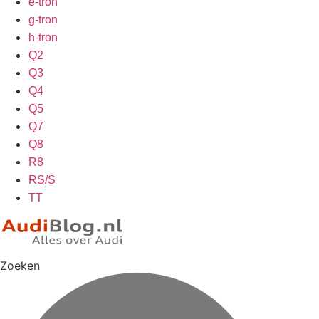
e-tron
g-tron
h-tron
Q2
Q3
Q4
Q5
Q7
Q8
R8
RS/S
TT
Zoeken