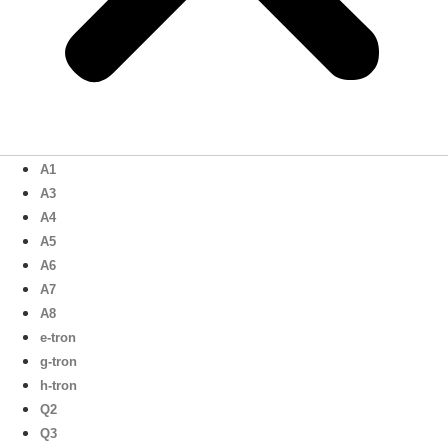
A1
A3
A4
A5
A6
A7
A8
e-tron
g-tron
h-tron
Q2
Q3