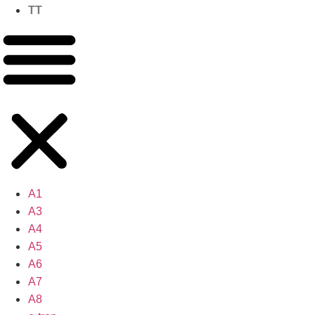
TT
A1
A3
A4
A5
A6
A7
A8