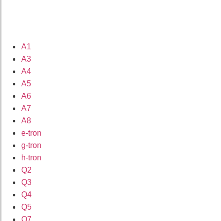
A1
A3
A4
A5
A6
A7
A8
e-tron
g-tron
h-tron
Q2
Q3
Q4
Q5
Q7