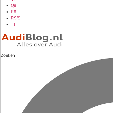
Q8
R8
RS/S
TT
Zoeken