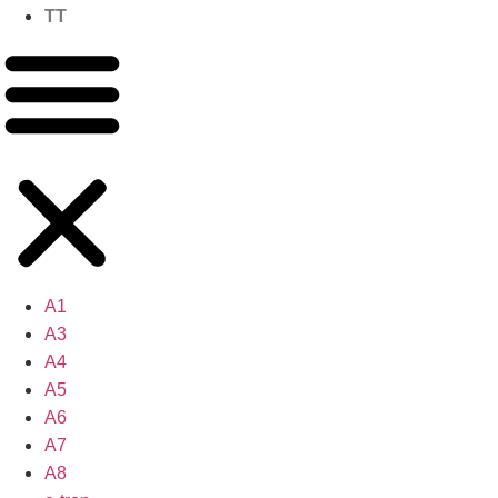
TT
A1
A3
A4
A5
A6
A7
A8