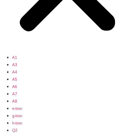
A1
A3
A4
A5
A6
A7
A8
e-tron
g-tron
h-tron
Q2