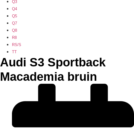
Q3
Q4
Q5
Q7
Q8
R8
RS/S
TT
Audi S3 Sportback
Macademia bruin