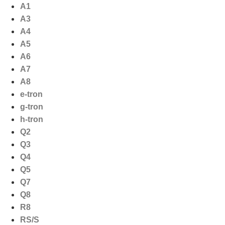
Ga
A1
naar
A3
de
A4
inhoud
A5
A6
A7
A8
e-tron
g-tron
h-tron
Q2
Q3
Q4
Q5
Q7
Q8
R8
RS/S