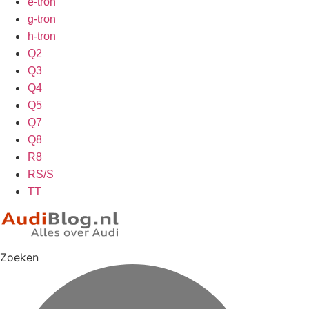
e-tron
g-tron
h-tron
Q2
Q3
Q4
Q5
Q7
Q8
R8
RS/S
TT
Zoeken