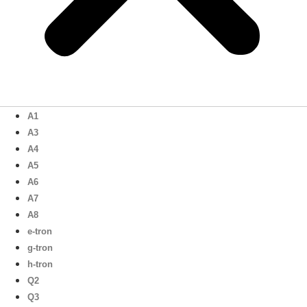
A1
A3
A4
A5
A6
A7
A8
e-tron
g-tron
h-tron
Q2
Q3