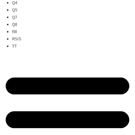
Q4
Q5
Q7
Q8
R8
RS/S
TT