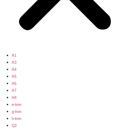
A1
A3
A4
A5
A6
A7
A8
e-tron
g-tron
h-tron
Q2