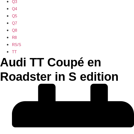
Q3
Q4
Q5
Q7
Q8
R8
RS/S
TT
Audi TT Coupé en
Roadster in S edition