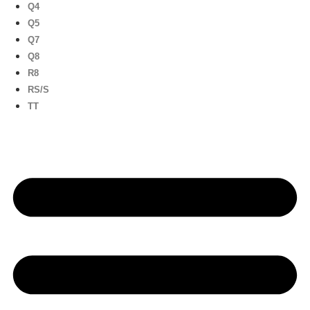
Q4
Q5
Q7
Q8
R8
RS/S
TT