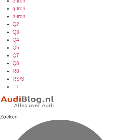
e-tron
g-tron
h-tron
Q2
Q3
Q4
Q5
Q7
Q8
R8
RS/S
TT
Zoeken