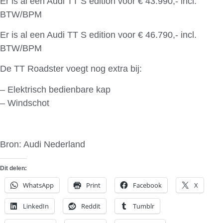
Er is al een Audi TT S edition voor € 43.990,- incl.
BTW/BPM
Er is al een Audi TT S edition voor € 46.790,- incl.
BTW/BPM
De TT Roadster voegt nog extra bij:
– Elektrisch bedienbare kap
– Windschot
Bron: Audi Nederland
Dit delen:
WhatsApp
Print
Facebook
X
LinkedIn
Reddit
Tumblr