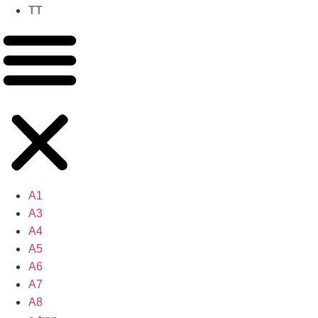
TT
A1
A3
A4
A5
A6
A7
A8