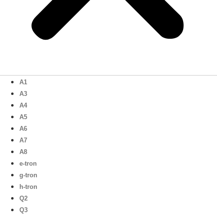
A1
A3
A4
A5
A6
A7
A8
e-tron
g-tron
h-tron
Q2
Q3