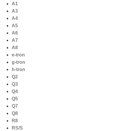
Ga
A1
naar
A3
de
A4
inhoud
A5
A6
A7
A8
e-tron
g-tron
h-tron
Q2
Q3
Q4
Q5
Q7
Q8
R8
RS/S