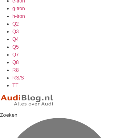
e-tron
g-tron
h-tron
Q2
Q3
Q4
Q5
Q7
Q8
R8
RS/S
TT
Zoeken