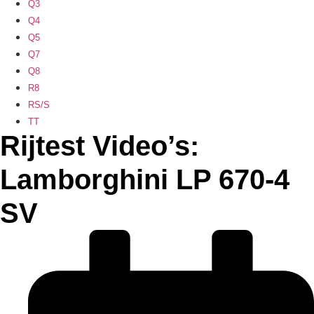
Q3
Q4
Q5
Q7
Q8
R8
RS/S
TT
Rijtest Video’s:
Lamborghini LP 670-4
SV