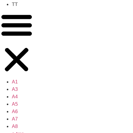
TT
A1
A3
A4
A5
A6
A7
A8