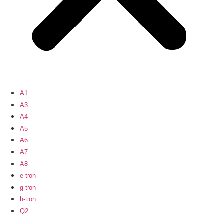
A1
A3
A4
A5
A6
A7
A8
e-tron
g-tron
h-tron
Q2