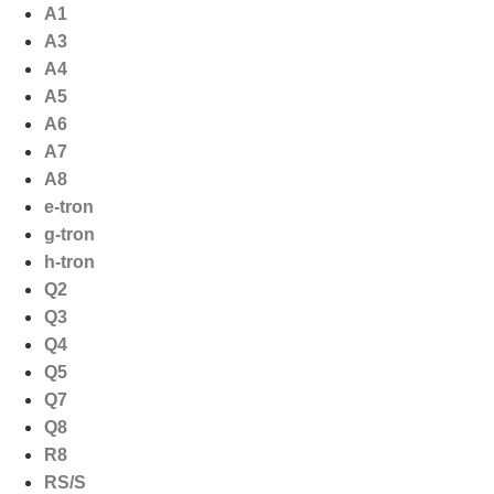
Ga
A1
naar
A3
de
A4
inhoud
A5
A6
A7
A8
e-tron
g-tron
h-tron
Q2
Q3
Q4
Q5
Q7
Q8
R8
RS/S