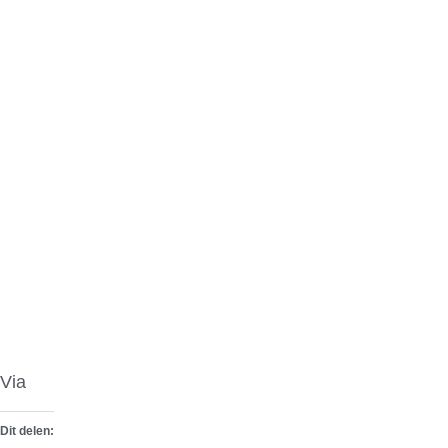
Via
Fifth Gear
Dit delen: