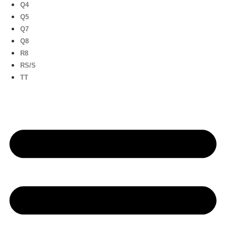
Q4
Q5
Q7
Q8
R8
RS/S
TT