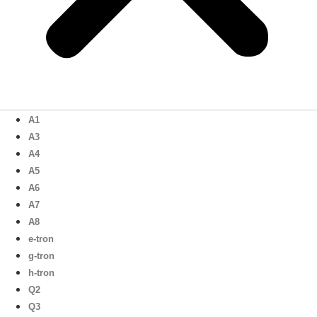
A1
A3
A4
A5
A6
A7
A8
e-tron
g-tron
h-tron
Q2
Q3