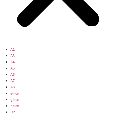
A1
A3
A4
A5
A6
A7
A8
e-tron
g-tron
h-tron
Q2