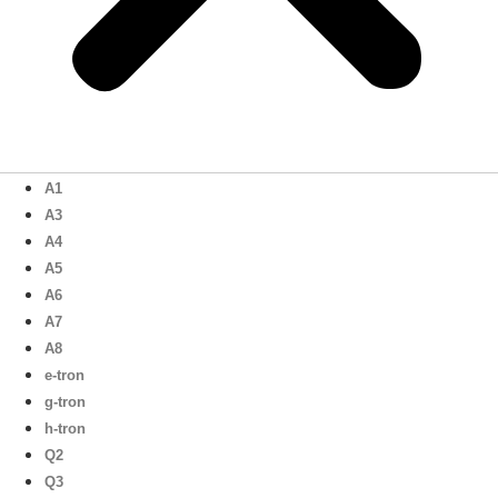
A1
A3
A4
A5
A6
A7
A8
e-tron
g-tron
h-tron
Q2
Q3