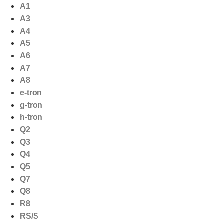
Ga
A1
naar
A3
de
A4
inhoud
A5
A6
A7
A8
e-tron
g-tron
h-tron
Q2
Q3
Q4
Q5
Q7
Q8
R8
RS/S