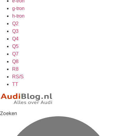
e-tron
g-tron
h-tron
Q2
Q3
Q4
Q5
Q7
Q8
R8
RS/S
TT
Zoeken