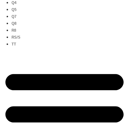
Q4
Q5
Q7
Q8
R8
RS/S
TT