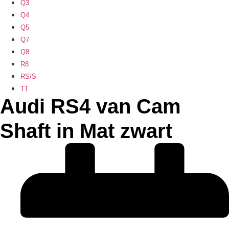
Q3
Q4
Q5
Q7
Q8
R8
RS/S
TT
Audi RS4 van Cam
Shaft in Mat zwart