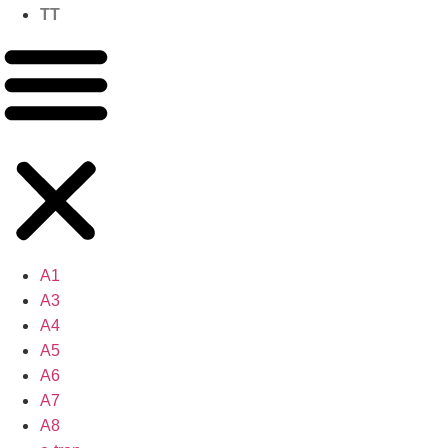
TT
A1
A3
A4
A5
A6
A7
A8