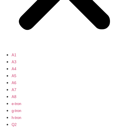
A1
A3
A4
A5
A6
A7
A8
e-tron
g-tron
h-tron
Q2