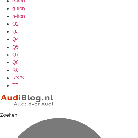
e-tron
g-tron
h-tron
Q2
Q3
Q4
Q5
Q7
Q8
R8
RS/S
TT
Zoeken