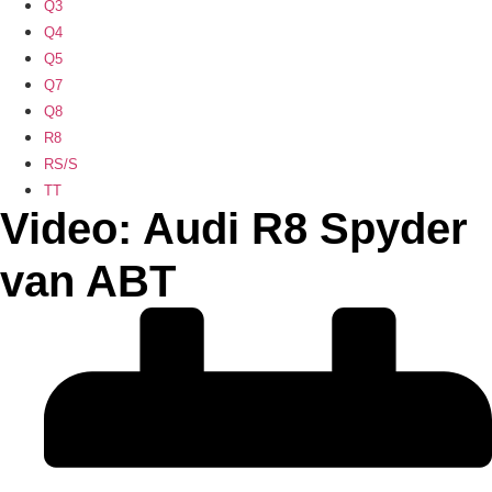
Q3
Q4
Q5
Q7
Q8
R8
RS/S
TT
Video: Audi R8 Spyder
van ABT