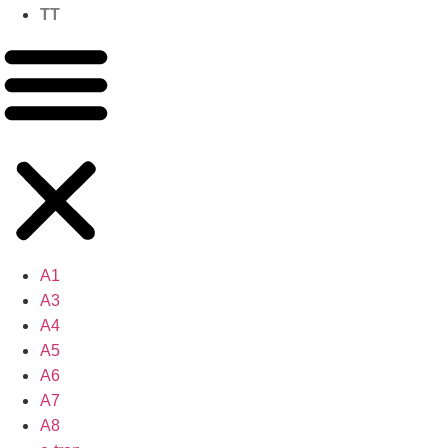
TT
A1
A3
A4
A5
A6
A7
A8