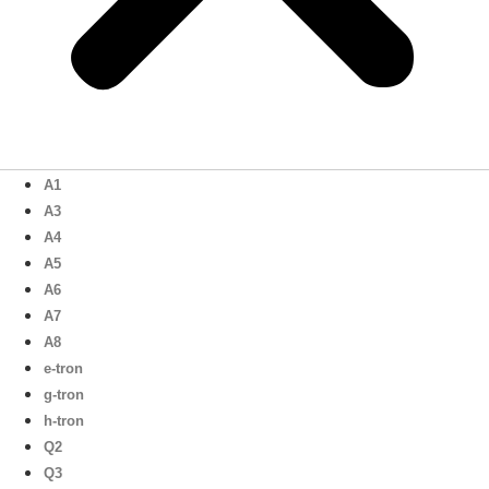
A1
A3
A4
A5
A6
A7
A8
e-tron
g-tron
h-tron
Q2
Q3