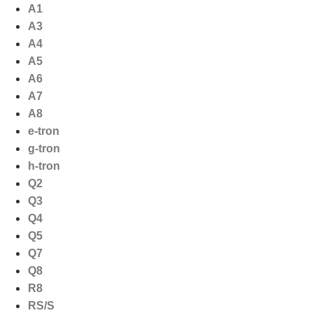
Ga
A1
naar
A3
de
A4
inhoud
A5
A6
A7
A8
e-tron
g-tron
h-tron
Q2
Q3
Q4
Q5
Q7
Q8
R8
RS/S