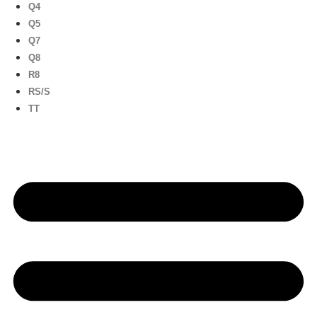
Q4
Q5
Q7
Q8
R8
RS/S
TT