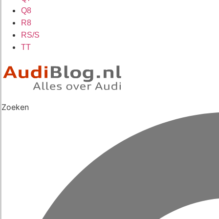
Q8
R8
RS/S
TT
Zoeken