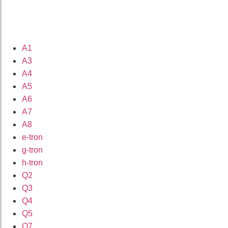
A1
A3
A4
A5
A6
A7
A8
e-tron
g-tron
h-tron
Q2
Q3
Q4
Q5
Q7