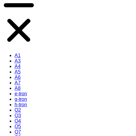
A1
A3
A4
A5
A6
A7
A8
e-tron
g-tron
h-tron
Q2
Q3
Q4
Q5
Q7