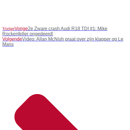
Vorige
Vorige
2e Zware crash Audi R18 TDI #1: Mike
Rockenfeller ongedeerd!
Volgende
Video: Allan McNish praat over zijn klapper op Le
Mans