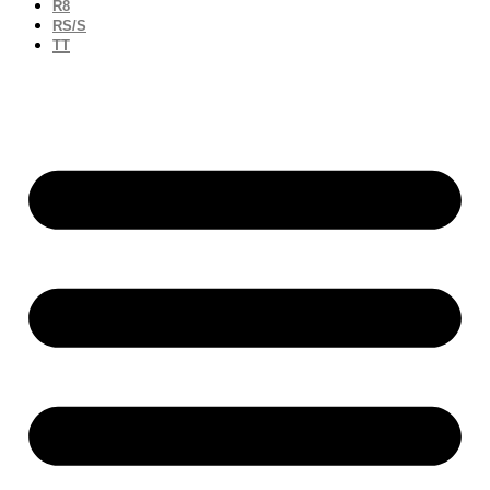
R8
RS/S
TT