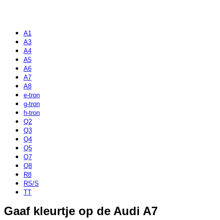
A1
A3
A4
A5
A6
A7
A8
e-tron
g-tron
h-tron
Q2
Q3
Q4
Q5
Q7
Q8
R8
RS/S
TT
Gaaf kleurtje op de Audi A7