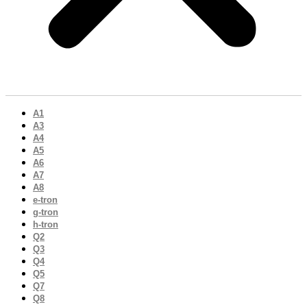
A1
A3
A4
A5
A6
A7
A8
e-tron
g-tron
h-tron
Q2
Q3
Q4
Q5
Q7
Q8