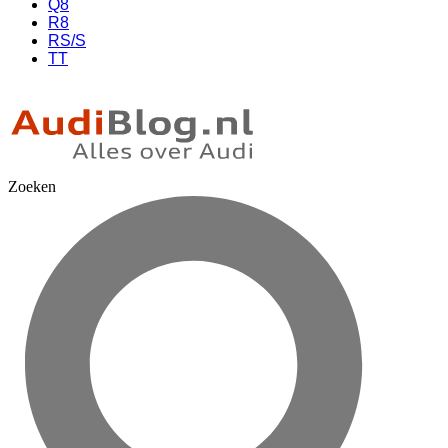
Q8
R8
RS/S
TT
Zoeken