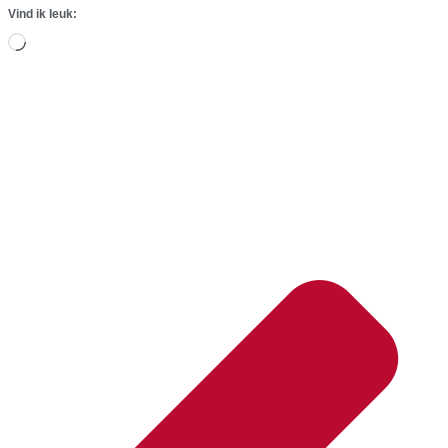
Vind ik leuk:
Aan
het
laden...