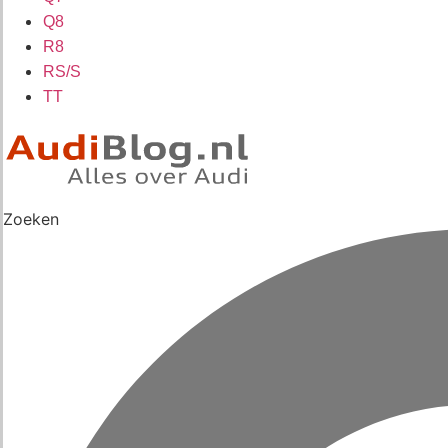
Q8
R8
RS/S
TT
Zoeken