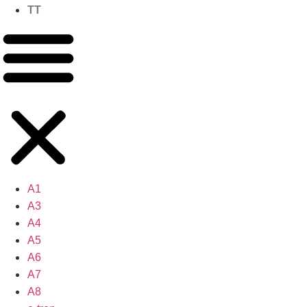
TT
A1
A3
A4
A5
A6
A7
A8