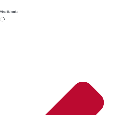
Vind ik leuk:
Aan
het
laden...