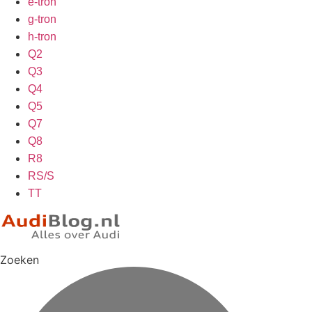
e-tron
g-tron
h-tron
Q2
Q3
Q4
Q5
Q7
Q8
R8
RS/S
TT
Zoeken