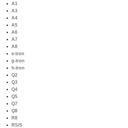
Ga
A1
naar
A3
de
A4
inhoud
A5
A6
A7
A8
e-tron
g-tron
h-tron
Q2
Q3
Q4
Q5
Q7
Q8
R8
RS/S