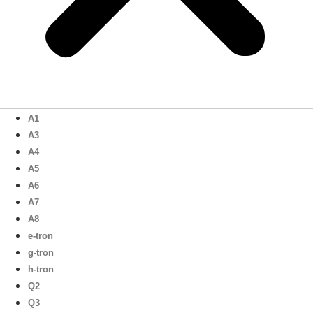
A1
A3
A4
A5
A6
A7
A8
e-tron
g-tron
h-tron
Q2
Q3