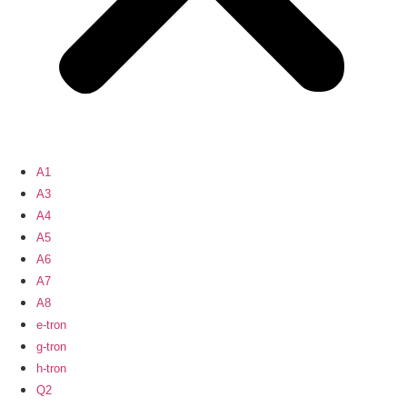
A1
A3
A4
A5
A6
A7
A8
e-tron
g-tron
h-tron
Q2