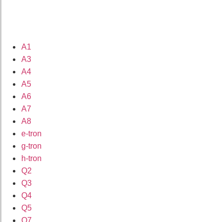
A1
A3
A4
A5
A6
A7
A8
e-tron
g-tron
h-tron
Q2
Q3
Q4
Q5
Q7