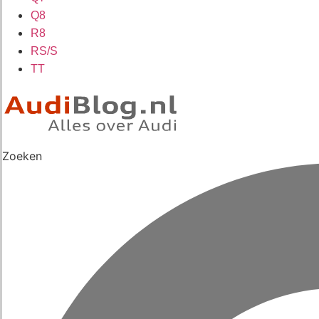
Q8
R8
RS/S
TT
Zoeken