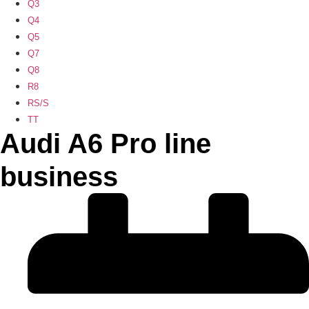
Q3
Q4
Q5
Q7
Q8
R8
RS/S
TT
Audi A6 Pro line
business