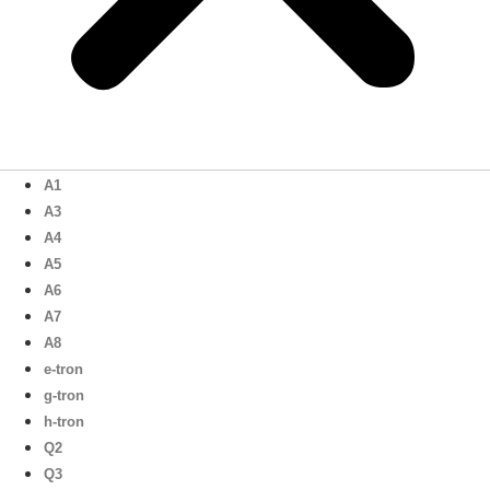
A1
A3
A4
A5
A6
A7
A8
e-tron
g-tron
h-tron
Q2
Q3