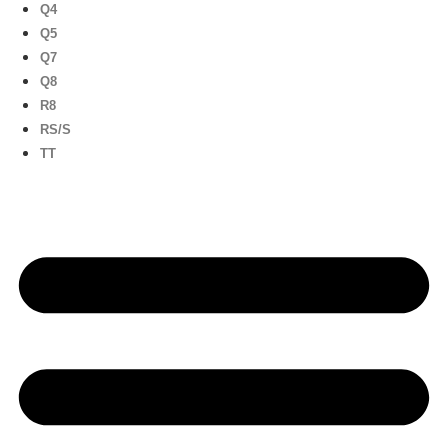
Q4
Q5
Q7
Q8
R8
RS/S
TT