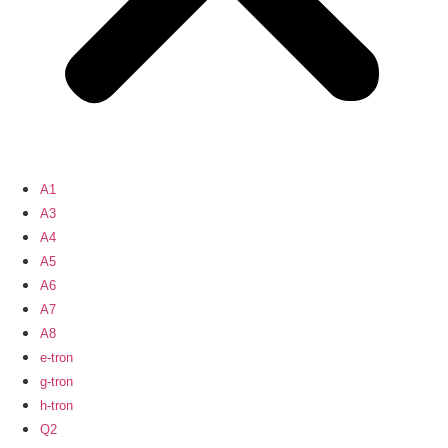
A1
A3
A4
A5
A6
A7
A8
e-tron
g-tron
h-tron
Q2