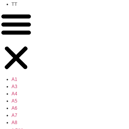
TT
A1
A3
A4
A5
A6
A7
A8