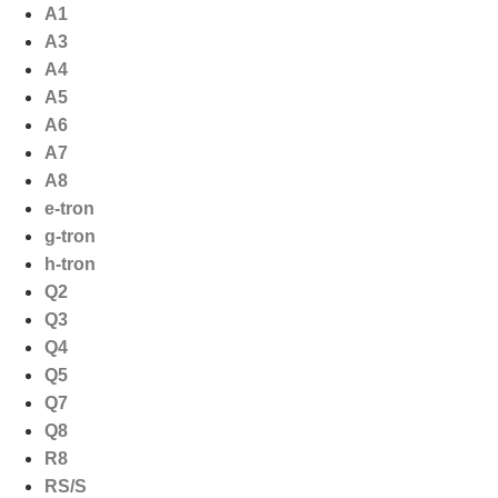
Ga
A1
naar
A3
de
A4
inhoud
A5
A6
A7
A8
e-tron
g-tron
h-tron
Q2
Q3
Q4
Q5
Q7
Q8
R8
RS/S