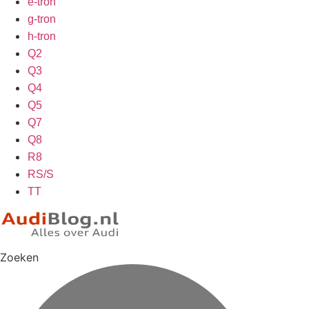
e-tron
g-tron
h-tron
Q2
Q3
Q4
Q5
Q7
Q8
R8
RS/S
TT
Zoeken