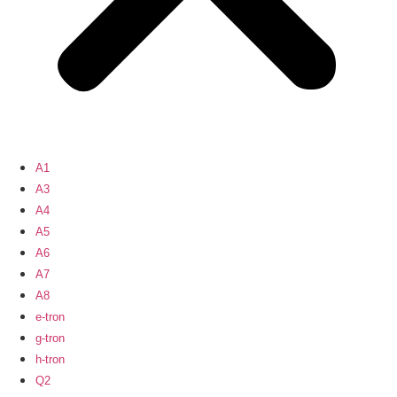
A1
A3
A4
A5
A6
A7
A8
e-tron
g-tron
h-tron
Q2