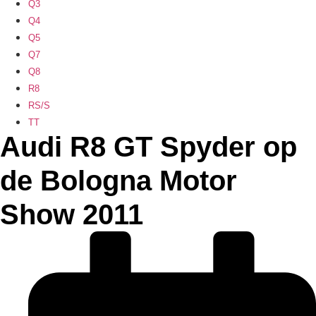
Q3
Q4
Q5
Q7
Q8
R8
RS/S
TT
Audi R8 GT Spyder op
de Bologna Motor
Show 2011