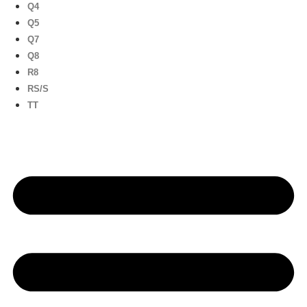
Q4
Q5
Q7
Q8
R8
RS/S
TT