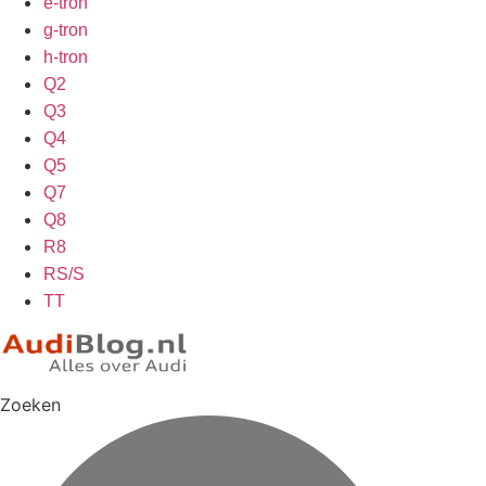
e-tron
g-tron
h-tron
Q2
Q3
Q4
Q5
Q7
Q8
R8
RS/S
TT
Zoeken