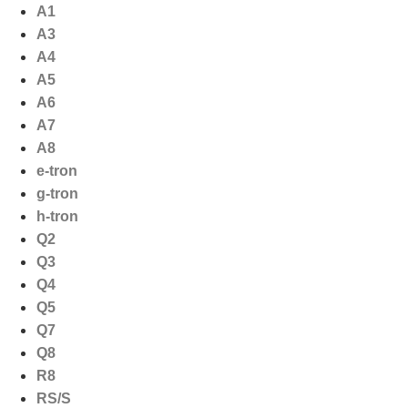
Ga
A1
naar
A3
de
A4
inhoud
A5
A6
A7
A8
e-tron
g-tron
h-tron
Q2
Q3
Q4
Q5
Q7
Q8
R8
RS/S