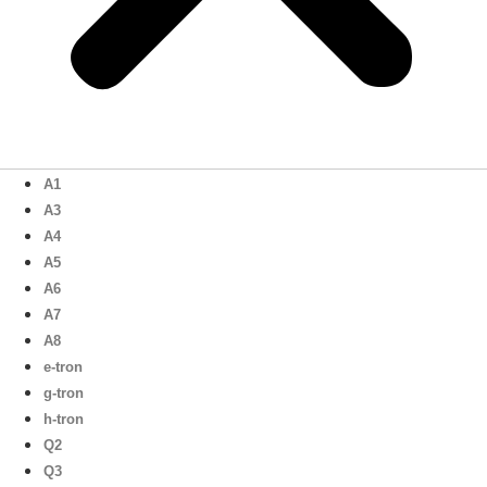
A1
A3
A4
A5
A6
A7
A8
e-tron
g-tron
h-tron
Q2
Q3