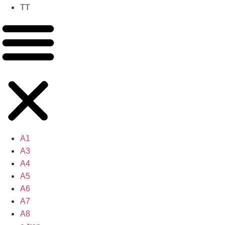
TT
A1
A3
A4
A5
A6
A7
A8