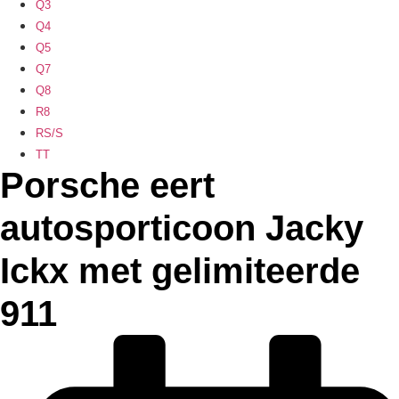
Q3
Q4
Q5
Q7
Q8
R8
RS/S
TT
Porsche eert
autosporticoon Jacky
Ickx met gelimiteerde
911