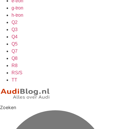
e-tron
g-tron
h-tron
Q2
Q3
Q4
Q5
Q7
Q8
R8
RS/S
TT
Zoeken