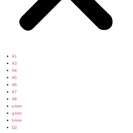
A1
A3
A4
A5
A6
A7
A8
e-tron
g-tron
h-tron
Q2