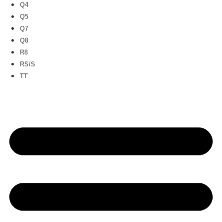
Q4
Q5
Q7
Q8
R8
RS/S
TT