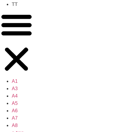
TT
A1
A3
A4
A5
A6
A7
A8