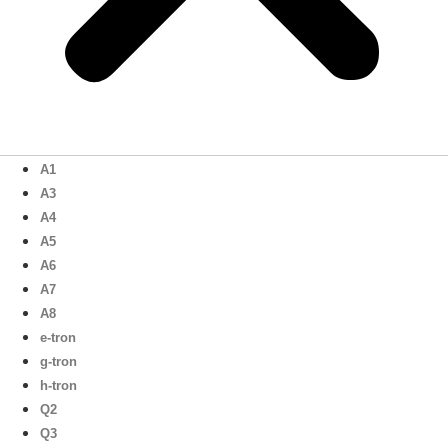
A1
A3
A4
A5
A6
A7
A8
e-tron
g-tron
h-tron
Q2
Q3