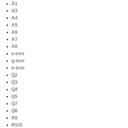
Ga
A1
naar
A3
de
A4
inhoud
A5
A6
A7
A8
e-tron
g-tron
h-tron
Q2
Q3
Q4
Q5
Q7
Q8
R8
RS/S