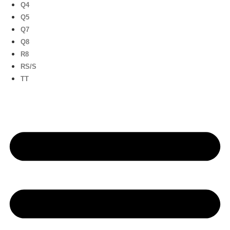
Q4
Q5
Q7
Q8
R8
RS/S
TT