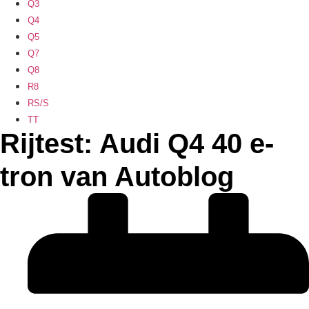
Q3
Q4
Q5
Q7
Q8
R8
RS/S
TT
Rijtest: Audi Q4 40 e-
tron van Autoblog