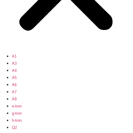
A1
A3
A4
A5
A6
A7
A8
e-tron
g-tron
h-tron
Q2