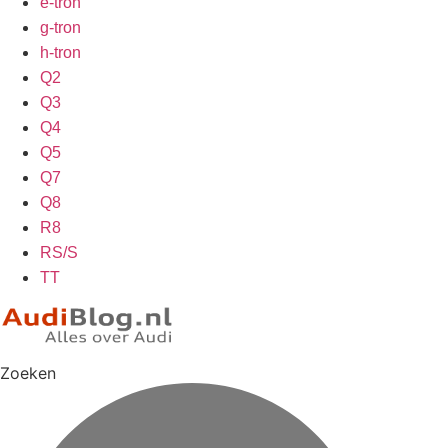
e-tron
g-tron
h-tron
Q2
Q3
Q4
Q5
Q7
Q8
R8
RS/S
TT
Zoeken