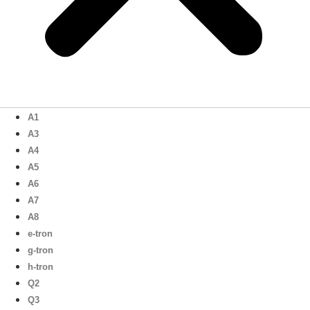
A1
A3
A4
A5
A6
A7
A8
e-tron
g-tron
h-tron
Q2
Q3