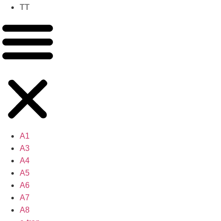
TT
A1
A3
A4
A5
A6
A7
A8