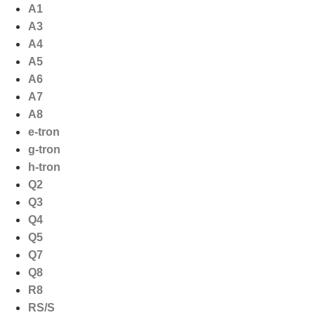
Ga
A1
naar
A3
de
A4
inhoud
A5
A6
A7
A8
e-tron
g-tron
h-tron
Q2
Q3
Q4
Q5
Q7
Q8
R8
RS/S