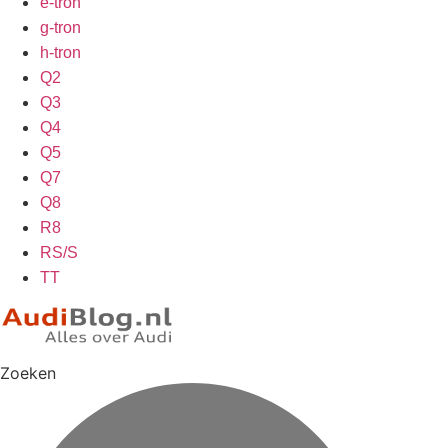
e-tron
g-tron
h-tron
Q2
Q3
Q4
Q5
Q7
Q8
R8
RS/S
TT
Zoeken