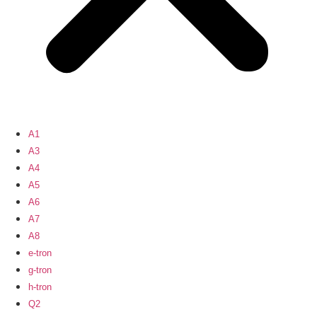
A1
A3
A4
A5
A6
A7
A8
e-tron
g-tron
h-tron
Q2