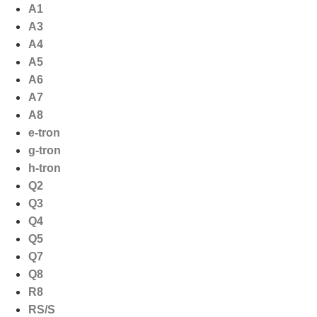
Ga
A1
naar
A3
de
A4
inhoud
A5
A6
A7
A8
e-tron
g-tron
h-tron
Q2
Q3
Q4
Q5
Q7
Q8
R8
RS/S