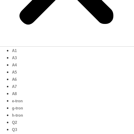
A1
A3
A4
A5
A6
A7
A8
e-tron
g-tron
h-tron
Q2
Q3