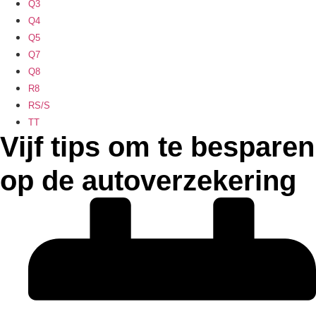
Q3
Q4
Q5
Q7
Q8
R8
RS/S
TT
Vijf tips om te besparen
op de autoverzekering