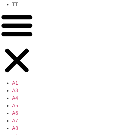
TT
A1
A3
A4
A5
A6
A7
A8