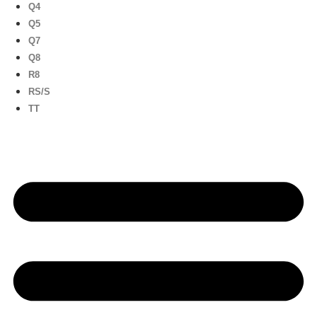
Q4
Q5
Q7
Q8
R8
RS/S
TT