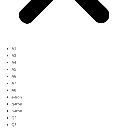
A1
A3
A4
A5
A6
A7
A8
e-tron
g-tron
h-tron
Q2
Q3