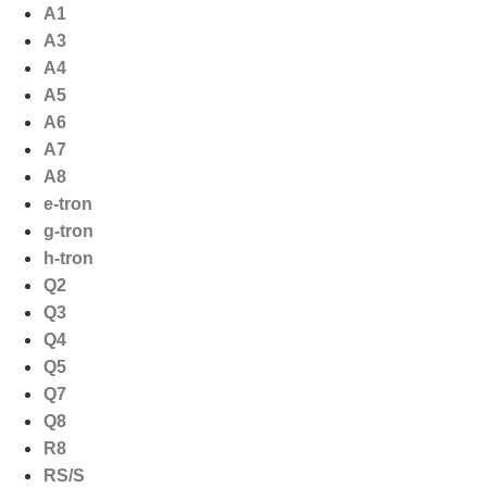
Ga
A1
naar
A3
de
A4
inhoud
A5
A6
A7
A8
e-tron
g-tron
h-tron
Q2
Q3
Q4
Q5
Q7
Q8
R8
RS/S