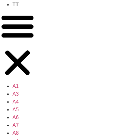
TT
A1
A3
A4
A5
A6
A7
A8