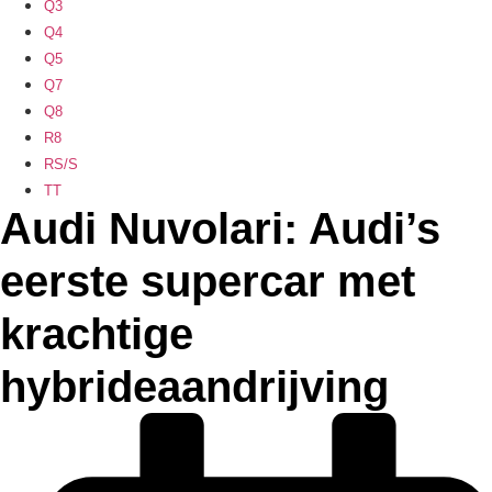
Q3
Q4
Q5
Q7
Q8
R8
RS/S
TT
Audi Nuvolari: Audi’s
eerste supercar met
krachtige
hybrideaandrijving