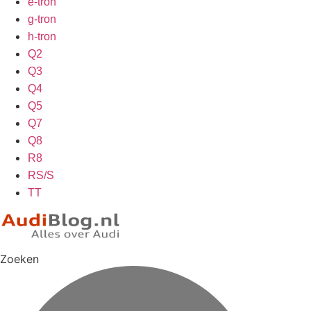
e-tron
g-tron
h-tron
Q2
Q3
Q4
Q5
Q7
Q8
R8
RS/S
TT
Zoeken