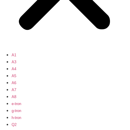
A1
A3
A4
A5
A6
A7
A8
e-tron
g-tron
h-tron
Q2