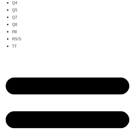
Q4
Q5
Q7
Q8
R8
RS/S
TT