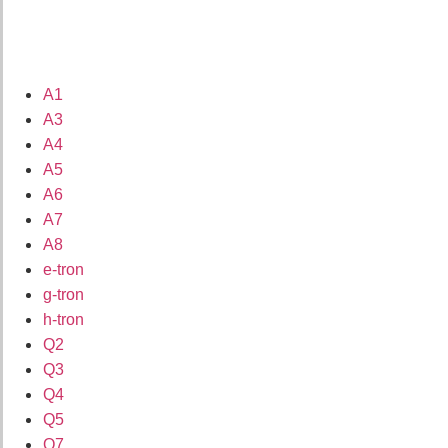
A1
A3
A4
A5
A6
A7
A8
e-tron
g-tron
h-tron
Q2
Q3
Q4
Q5
Q7