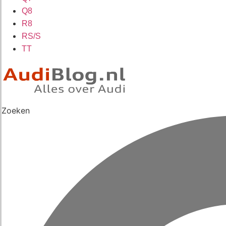
Q8
R8
RS/S
TT
Zoeken