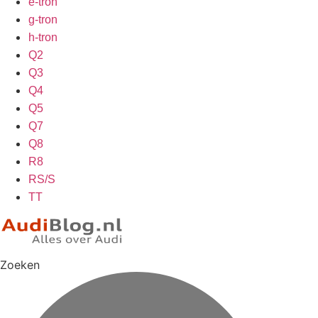
e-tron
g-tron
h-tron
Q2
Q3
Q4
Q5
Q7
Q8
R8
RS/S
TT
Zoeken