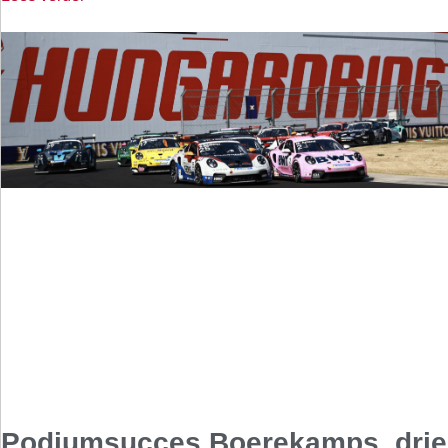
Podiumsucces Boerekamps, drie