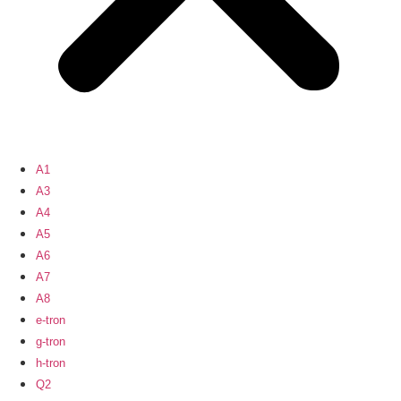
A1
A3
A4
A5
A6
A7
A8
e-tron
g-tron
h-tron
Q2