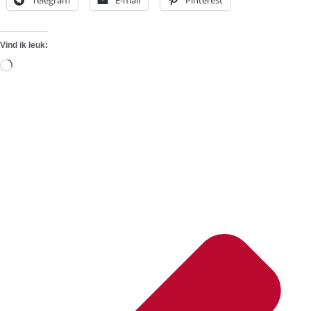
Vind ik leuk:
Aan
het
laden...