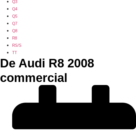
Q3
Q4
Q5
Q7
Q8
R8
RS/S
TT
De Audi R8 2008
commercial