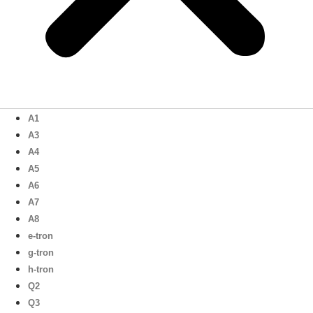
A1
A3
A4
A5
A6
A7
A8
e-tron
g-tron
h-tron
Q2
Q3