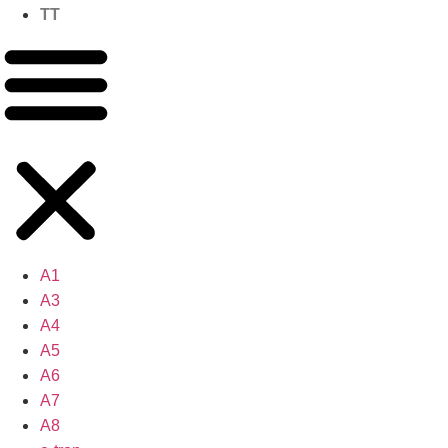
TT
A1
A3
A4
A5
A6
A7
A8