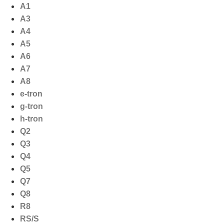
Ga
A1
naar
A3
de
A4
inhoud
A5
A6
A7
A8
e-tron
g-tron
h-tron
Q2
Q3
Q4
Q5
Q7
Q8
R8
RS/S