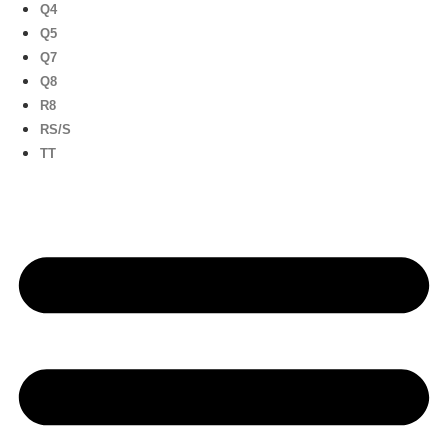
Q4
Q5
Q7
Q8
R8
RS/S
TT