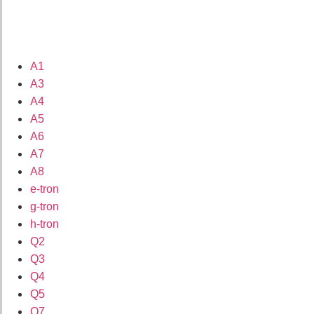
A1
A3
A4
A5
A6
A7
A8
e-tron
g-tron
h-tron
Q2
Q3
Q4
Q5
Q7