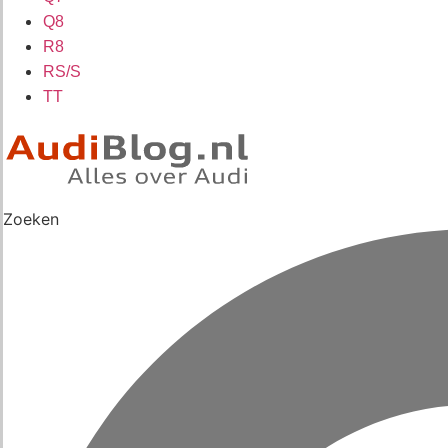
Q8
R8
RS/S
TT
Zoeken