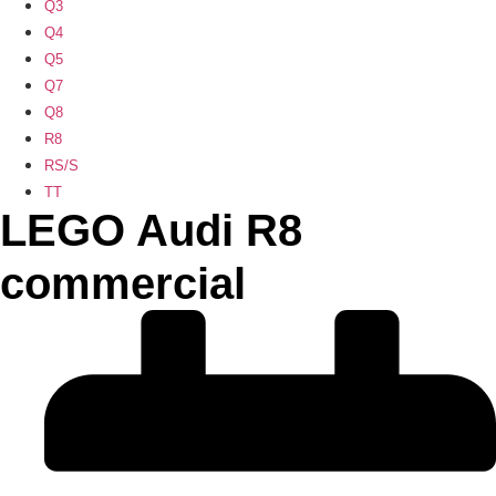
Q3
Q4
Q5
Q7
Q8
R8
RS/S
TT
LEGO Audi R8
commercial