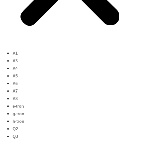
A1
A3
A4
A5
A6
A7
A8
e-tron
g-tron
h-tron
Q2
Q3