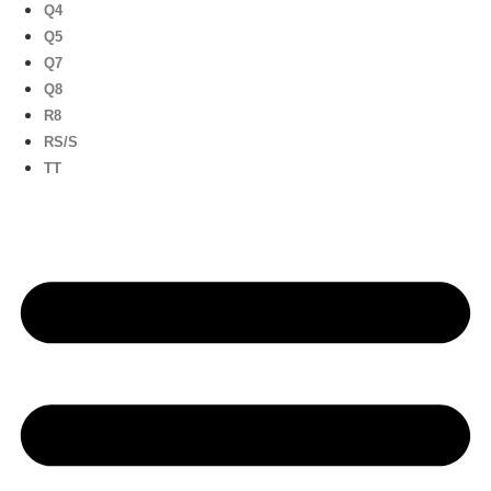
Q4
Q5
Q7
Q8
R8
RS/S
TT