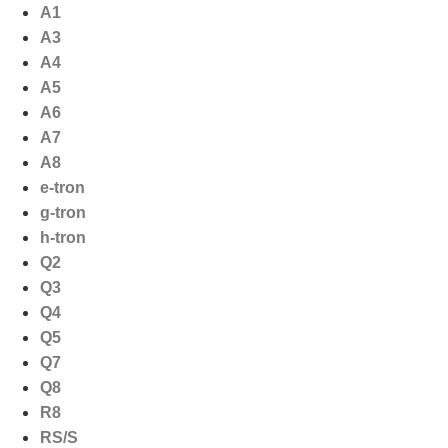
Ga
A1
naar
A3
de
A4
inhoud
A5
A6
A7
A8
e-tron
g-tron
h-tron
Q2
Q3
Q4
Q5
Q7
Q8
R8
RS/S