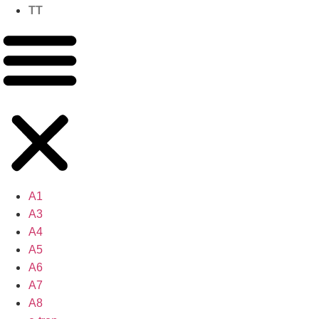
TT
A1
A3
A4
A5
A6
A7
A8