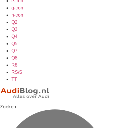
e-tron
g-tron
h-tron
Q2
Q3
Q4
Q5
Q7
Q8
R8
RS/S
TT
Zoeken