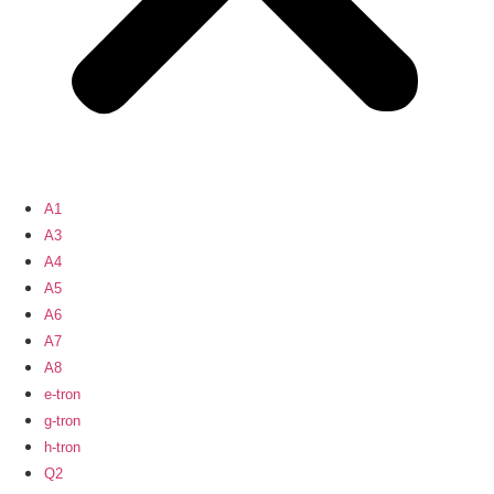
A1
A3
A4
A5
A6
A7
A8
e-tron
g-tron
h-tron
Q2