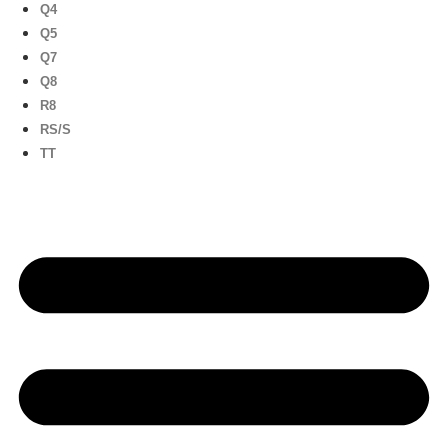
Q4
Q5
Q7
Q8
R8
RS/S
TT