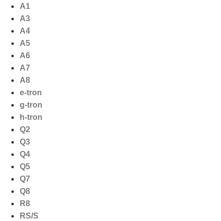
Ga
A1
naar
A3
de
A4
inhoud
A5
A6
A7
A8
e-tron
g-tron
h-tron
Q2
Q3
Q4
Q5
Q7
Q8
R8
RS/S