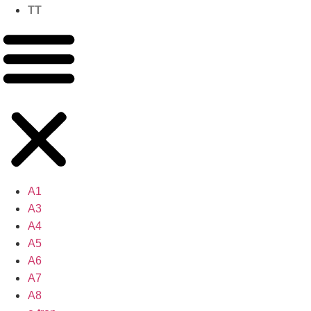
TT
A1
A3
A4
A5
A6
A7
A8