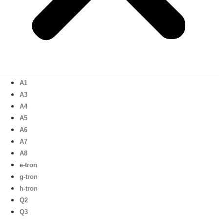
A1
A3
A4
A5
A6
A7
A8
e-tron
g-tron
h-tron
Q2
Q3