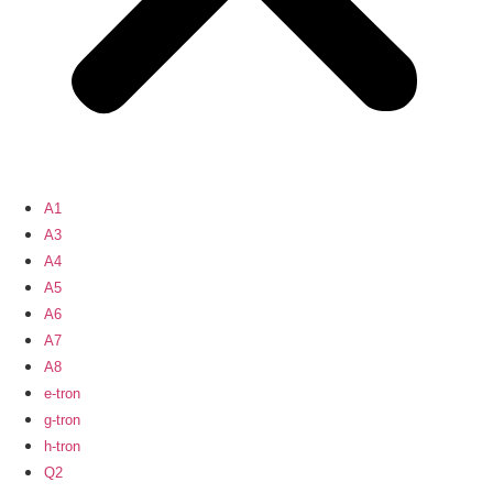
A1
A3
A4
A5
A6
A7
A8
e-tron
g-tron
h-tron
Q2