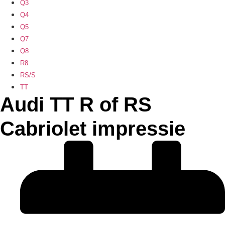
Q3
Q4
Q5
Q7
Q8
R8
RS/S
TT
Audi TT R of RS
Cabriolet impressie