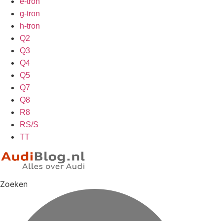
e-tron
g-tron
h-tron
Q2
Q3
Q4
Q5
Q7
Q8
R8
RS/S
TT
Zoeken